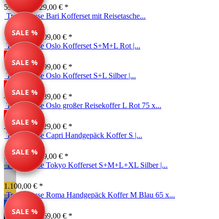
59,99 € *
129,00 € *
Travelhouse Bari Kofferset mit Reisetasche...
SALE %
149,99 € *
209,00 € *
Travelhouse Oslo Kofferset S+M+L Rot |...
SALE %
717,00 € *
799,00 € *
Travelhouse Oslo Kofferset S+L Silber |...
SALE %
468,00 € *
539,00 € *
Travelhouse Oslo großer Reisekoffer L Rot 75 x...
SALE %
269,00 € *
329,00 € *
Travelhouse Capri Handgepäck Koffer S |...
SALE %
74,99 € *
149,00 € *
Travelhouse Tokyo Kofferset S+M+L+XL Silber |...
1.100,00 € *
Travelhouse Roma Handgepäck Koffer M Blau 65 x...
SALE %
134,99 € *
169,00 € *