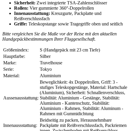
Sicherheit:
Zwei integrierte TSA-Zahlenschlösser
Rollen:
Vier gummierte 360°-Doppelrollen
Innenausstattung:
Kreuzgurte, Packplatte und
Reißverschlussfach
Griffe:
Teleskopstange sowie Tragegriffe oben und seitlich
Bitte vergleichen Sie die Maße vor der Reise mit den aktuellen
Handgepäckbestimmungen Ihrer Fluggesellschaft.
Größenindex:
S (Handgepäck mit 23 cm Tiefe)
Hauptfarbe:
Silber
Marke:
Travelhouse
Serie:
Tokyo
Material:
Aluminium
Beweglichkeit: 4x Doppelrollen, Griff: 3 -
stufiges Teleskopgestänge, Material: Hartschale
(Aluminium), Sicherheit: Schnallenverschluss,
Aussenausstattung:
Stabilität: Aluminium - Gestänge, Stabilität:
Aluminium - Kantenschutz, Stabilität:
Aluminium - Rahmen, Stabilität: Aluminum -
Rahmen mit Gummidichtung
Beidseitig zu packen, Herausnehmbare
Innenaussstattung:
Packplatte mit Reißverschlussfach, Packriemen
innen, Zwischenboden mit Reißverschluss