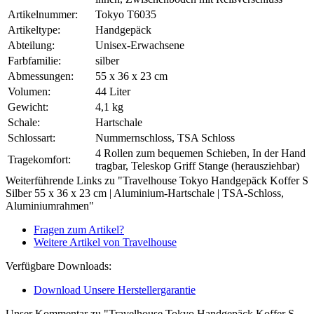
Artikelnummer:
Tokyo T6035
Artikeltype:
Handgepäck
Abteilung:
Unisex-Erwachsene
Farbfamilie:
silber
Abmessungen:
55 x 36 x 23 cm
Volumen:
44 Liter
Gewicht:
4,1 kg
Schale:
Hartschale
Schlossart:
Nummernschloss, TSA Schloss
4 Rollen zum bequemen Schieben, In der Hand
Tragekomfort:
tragbar, Teleskop Griff Stange (herausziehbar)
Weiterführende Links zu "Travelhouse Tokyo Handgepäck Koffer S
Silber 55 x 36 x 23 cm | Aluminium-Hartschale | TSA-Schloss,
Aluminiumrahmen"
Fragen zum Artikel?
Weitere Artikel von Travelhouse
Verfügbare Downloads:
Download Unsere Herstellergarantie
Unser Kommentar zu "Travelhouse Tokyo Handgepäck Koffer S