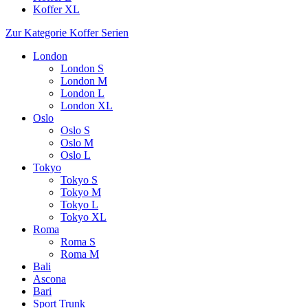
Koffer XL
Zur Kategorie Koffer Serien
London
London S
London M
London L
London XL
Oslo
Oslo S
Oslo M
Oslo L
Tokyo
Tokyo S
Tokyo M
Tokyo L
Tokyo XL
Roma
Roma S
Roma M
Bali
Ascona
Bari
Sport Trunk