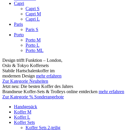
Capri
Capri S
Capri M
Capri L
Paris
Paris S
Porto
Porto M
Porto L
Porto ML
Design trifft Funktion – London,
Oslo & Tokyo Koffersets
Stabile Hartschalenkoffer im
modernen Design
mehr erfahren
Zur Kategorie Neuheiten
Jetzt neu: Die besten Koffer des Jahres
Brandneue Koffer-Sets & Trolleys online entdecken
mehr erfahren
Zur Kategorie % Sonderangebote
Handgepäck
Koffer M
Koffer L
Koffer Sets
Koffer Sets 2-teilig