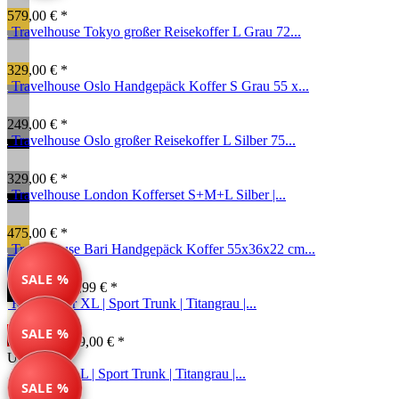
579,00 € *
Travelhouse Tokyo großer Reisekoffer L Grau 72...
329,00 € *
Travelhouse Oslo Handgepäck Koffer S Grau 55 x...
249,00 € *
Travelhouse Oslo großer Reisekoffer L Silber 75...
329,00 € *
Travelhouse London Kofferset S+M+L Silber |...
475,00 € *
Travelhouse Bari Handgepäck Koffer 55x36x22 cm...
SALE %
44,99 € *
59,99 € *
Reisekoffer XL | Sport Trunk | Titangrau |...
SALE %
69,99 € *
149,00 € *
Unser Tipp
Reisekoffer L | Sport Trunk | Titangrau |...
SALE %