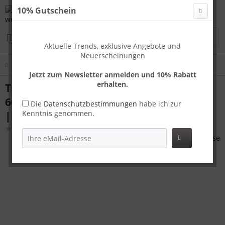
10% Gutschein
Menü
Aktuelle Trends, exklusive Angebote und
Neuerscheinungen
Übersicht
Koffer M
Jetzt zum Newsletter anmelden und 10% Rabatt
erhalten.
Travelhouse Tokyo Reisekoffer M Silber
66 x 42 x 26 cm | Aluminium-Hartschale
Die
Datenschutzbestimmungen
habe ich zur
Kenntnis genommen.
| TSA-Schloss, Aluminiumrahmen