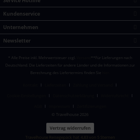
Service Hotline
Kundenservice
Unternehmen
Newsletter
* Alle Preise inkl. Mehrwertsteuer zzgl.
Versand
**Für Lieferungen nach
Deutschland. Die Lieferzeiten für andere Länder und die Informationen zur
Berechnung des Liefertermins finden Sie
hier.
Kontakt
Lieferzeiten
Zahlung und Versand
Cookie-Einstellungen
Datenschutzerklärung
Widerrufsrecht
AGB
Impressum
Zertifizierungen
© Travelhouse 2026
Vertrag widerrufen
Travelhouse Reisegepäck
hat
4,83
von
5
Sternen