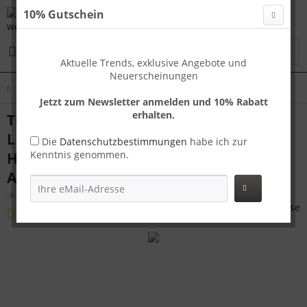
10% Gutschein
Menü
Aktuelle Trends, exklusive Angebote und
Neuerscheinungen
Übersicht
Koffer L
Jetzt zum Newsletter anmelden und 10% Rabatt
erhalten.
Travelhouse London großer Reisekoffer
L Silber 75 x 48 x 26 cm | Polycarbonat-
Die
Datenschutzbestimmungen
habe ich zur
Kenntnis genommen.
Hartschale | TSA-Schloss,
Aluminiumrahmen
(
2
)