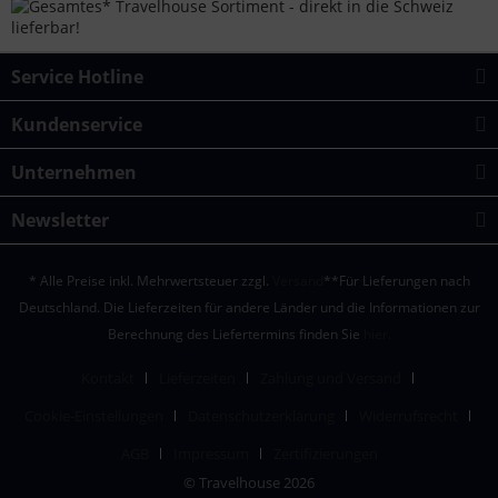
Service Hotline
Kundenservice
Unternehmen
Newsletter
* Alle Preise inkl. Mehrwertsteuer zzgl.
Versand
**Für Lieferungen nach
Deutschland. Die Lieferzeiten für andere Länder und die Informationen zur
Berechnung des Liefertermins finden Sie
hier.
Kontakt
Lieferzeiten
Zahlung und Versand
Cookie-Einstellungen
Datenschutzerklärung
Widerrufsrecht
AGB
Impressum
Zertifizierungen
© Travelhouse 2026