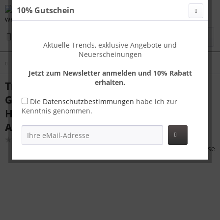
10% Gutschein
Menü
Aktuelle Trends, exklusive Angebote und
Neuerscheinungen
Übersicht
Koffer L
Jetzt zum Newsletter anmelden und 10% Rabatt
erhalten.
Travelhouse Tokyo großer Reisekoffer L
Grau 72 x 45 x 28 cm | Aluminium-
Die
Datenschutzbestimmungen
habe ich zur
Kenntnis genommen.
Hartschale | TSA-Schloss,
Aluminiumrahmen