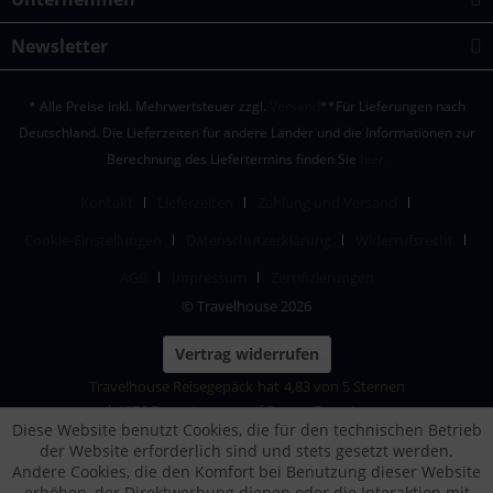
Newsletter
* Alle Preise inkl. Mehrwertsteuer zzgl.
Versand
**Für Lieferungen nach
Deutschland. Die Lieferzeiten für andere Länder und die Informationen zur
Berechnung des Liefertermins finden Sie
hier.
Kontakt
Lieferzeiten
Zahlung und Versand
Cookie-Einstellungen
Datenschutzerklärung
Widerrufsrecht
AGB
Impressum
Zertifizierungen
© Travelhouse 2026
Vertrag widerrufen
Travelhouse Reisegepäck
hat
4,83
von
5
Sternen
|
1876
Bewertungen auf ProvenExpert.com
Diese Website benutzt Cookies, die für den technischen Betrieb
der Website erforderlich sind und stets gesetzt werden.
Andere Cookies, die den Komfort bei Benutzung dieser Website
erhöhen, der Direktwerbung dienen oder die Interaktion mit