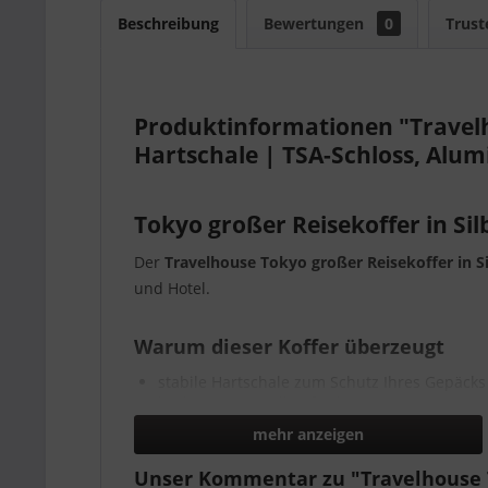
Beschreibung
Bewertungen
0
Trust
Produktinformationen "Travelho
Hartschale | TSA-Schloss, Al
Tokyo großer Reisekoffer in Sil
Der
Travelhouse Tokyo großer Reisekoffer in Si
und Hotel.
Warum dieser Koffer überzeugt
stabile Hartschale zum Schutz Ihres Gepäcks
leichtgängige Rollen für bequemes Manövri
übersichtlicher Innenraum für Kleidung, Tec
mehr anzeigen
geeignet für Urlaub, Businessreise und Allta
Unser Kommentar zu "Travelhouse To