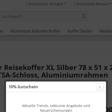
Kostenloser Versand *
Kostenlose Retoure 
er
Aluminium Rahmen Koffer
Koffer Serien
Neuhe
Reisekoffer XL Silber 78 x 51 x 
TSA-Schloss, Aluminiumrahmen
10% Gutschein
Aktuelle Trends, exklusive Angebote und
349,00
Neuerscheinungen