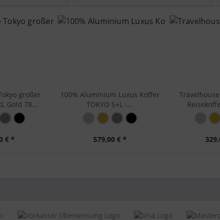
5-78 cm)
lhouse
inium
ichkeit: 4x Doppelrollen, Griff:
Tokyo großer
100% Aluminium Luxus Koffer
Travelhouse
ufiges Teleskopgestänge,
L Gold 78...
TOKYO S+L -...
Reisekoffe
ial: Hartschale (Aluminium),
rheit: Schnallenverschluss,
lität: Aluminium - Gestänge,
lität: Aluminium - Kantenschutz,
0 € *
579,00 € *
329,
lität: Aluminium - Rahmen,
lität: Aluminum - Rahmen mit
idichtung
eitig zu packen, Zwischenboden
eißverschluss
51 x 29 cm
m