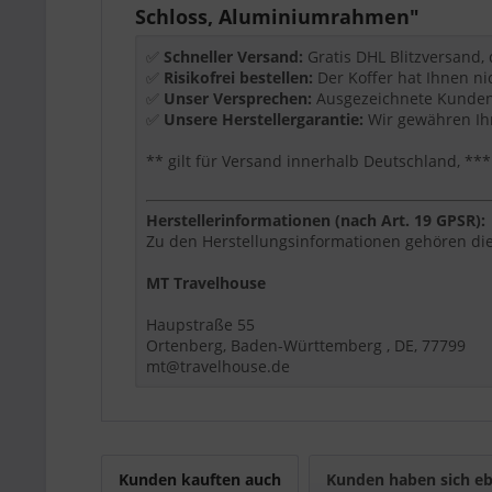
Wichtige Ausstattung
Schloss, Aluminiumrahmen"
TSA-Schloss
✅
Schneller Versand:
Gratis DHL Blitzversand,
Aluminiumrahmen
✅
Risikofrei bestellen:
Der Koffer hat Ihnen ni
zipperless Design
✅
Unser Versprechen:
Ausgezeichnete Kundenb
360° Rollen
✅
Unsere Herstellergarantie:
Wir gewähren Ihn
** gilt für Versand innerhalb Deutschland, 
Produktdetails
Größe:
XL
Herstellerinformationen (nach Art. 19 GPSR):
Maße:
78 x 51 x 29 cm
Zu den Herstellungsinformationen gehören die
Volumen:
110 L
Gewicht:
6 kg
MT Travelhouse
Material:
Aluminium-Hartschale
Haupstraße 55
Für wen eignet sich dieser Artikel?
Ortenberg, Baden-Württemberg , DE, 77799
mt@travelhouse.de
Dieser Artikel ist eine passende Wahl, wenn Si
beschrieben ist. Modell, Größe, Farbe, Materia
können.
Travelhouse Tipp:
Wählen Sie die Größe nach Re
Kunden kauften auch
Kunden haben sich eb