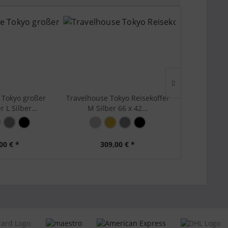
 Tokyo großer
Travelhouse Tokyo Reisekoffer
Travelhouse 
r L Silber...
M Silber 66 x 42...
Koffer S
00 € *
309,00 € *
249