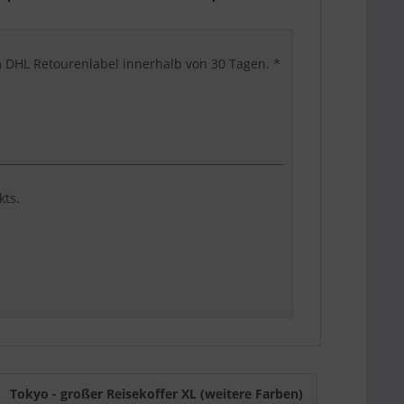
em DHL Retourenlabel innerhalb von 30 Tagen. *
kts.
st, komfortabel und suchmaschinenklar
 KI-Suchsysteme den Artikel schnell einordnen
XL für längere Reisen oder Familiengepäck.
Tokyo - großer Reisekoffer XL (weitere Farben)