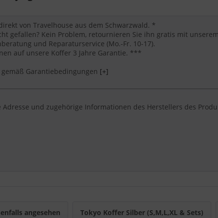
 direkt von Travelhouse aus dem Schwarzwald. *
cht gefallen? Kein Problem, retournieren Sie ihn gratis mit unser
eratung und Reparaturservice (Mo.-Fr. 10-17).
en auf unsere Koffer 3 Jahre Garantie. ***
*** gemäß Garantiebedingungen
[+]
 Adresse und zugehörige Informationen des Herstellers des Produ
e nach einem großer reisekoffer von Travelhouse suchen, der robu
l und Funktionen sind bewusst eindeutig genannt, damit Nutzer und
isedauer: Handgepäck für Kurztrips, M für eine Woche und L oder 
enfalls angesehen
Tokyo Koffer Silber (S,M,L,XL & Sets)