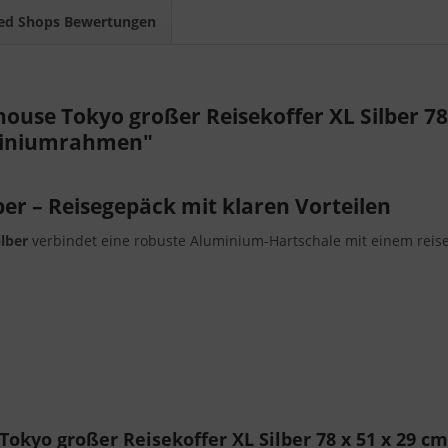
ed Shops Bewertungen
use Tokyo großer Reisekoffer XL Silber 78
uminiumrahmen"
ber – Reisegepäck mit klaren Vorteilen
lber
verbindet eine robuste Aluminium-Hartschale mit einem reise
eren
hnik und Reiseutensilien
g
kyo großer Reisekoffer XL Silber 78 x 51 x 29 c