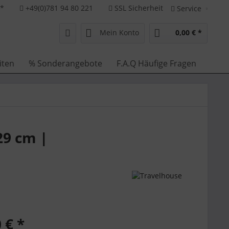
**
+49(0)781 94 80 221
SSL Sicherheit
Service
Mein Konto
0,00 € *
iten
% Sonderangebote
F.A.Q Häufige Fragen
29 cm |
 € *