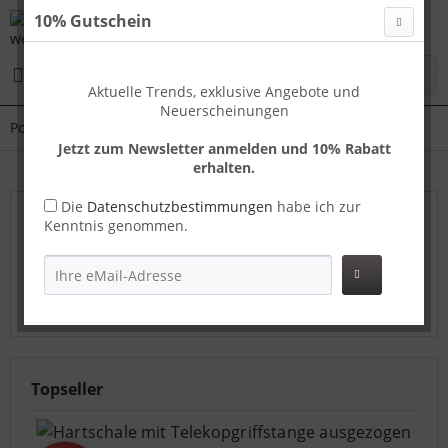
10% Gutschein
Menü
Aktuelle Trends, exklusive Angebote und
Neuerscheinungen
Porto
Jetzt zum Newsletter anmelden und 10% Rabatt
erhalten.
Die
Datenschutzbestimmungen
habe ich zur
Travelhouse Koffer – Leicht, robust & günstig
Kenntnis genommen.
reisen
ABS/PC Hartschale, ideal für jede Reisedauer
mehr
erfahren »
Topseller