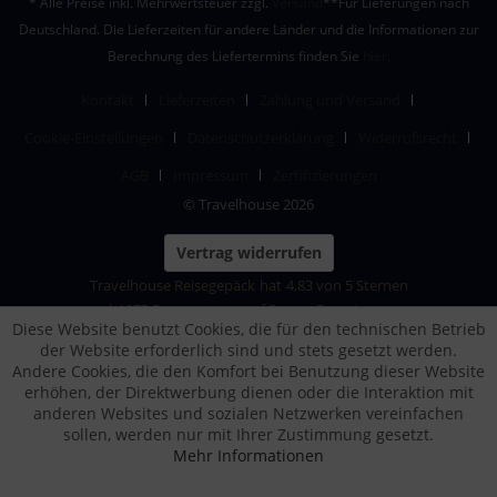
* Alle Preise inkl. Mehrwertsteuer zzgl.
Versand
**Für Lieferungen nach
Deutschland. Die Lieferzeiten für andere Länder und die Informationen zur
Berechnung des Liefertermins finden Sie
hier.
Kontakt
Lieferzeiten
Zahlung und Versand
Cookie-Einstellungen
Datenschutzerklärung
Widerrufsrecht
AGB
Impressum
Zertifizierungen
© Travelhouse 2026
Vertrag widerrufen
Travelhouse Reisegepäck
hat
4,83
von
5
Sternen
|
1875
Bewertungen auf ProvenExpert.com
Diese Website benutzt Cookies, die für den technischen Betrieb
der Website erforderlich sind und stets gesetzt werden.
Andere Cookies, die den Komfort bei Benutzung dieser Website
erhöhen, der Direktwerbung dienen oder die Interaktion mit
anderen Websites und sozialen Netzwerken vereinfachen
sollen, werden nur mit Ihrer Zustimmung gesetzt.
Mehr Informationen