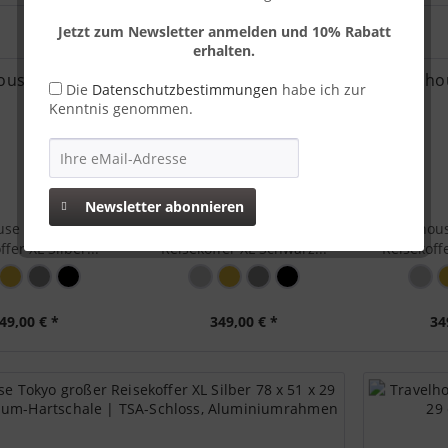
Jetzt zum Newsletter anmelden und 10% Rabatt
erhalten.
Die
Datenschutzbestimmungen
habe ich zur
Kenntnis genommen.
Newsletter abonnieren
use Tokyo großer
Travelhouse Tokyo großer
Travelhou
fer XL Silber...
Reisekoffer XL Schwarz...
Reisekoffe
49,00 € *
349,00 € *
34