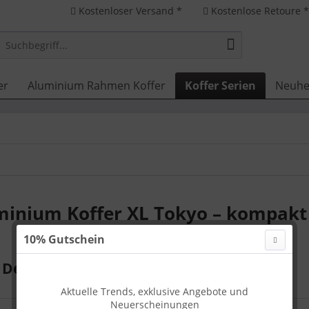
Kostenloser Versand *
Kostenlose Retoure 
er
Aluminium Rahmen Koffer
Koffer Serien
Neuhe
minium Koffer XL Tokyo – kompakt 
10% Gutschein
 Design & hohe Funktionalität Tokyo XL
Aktuelle Trends, exklusive Angebote und
Neuerscheinungen