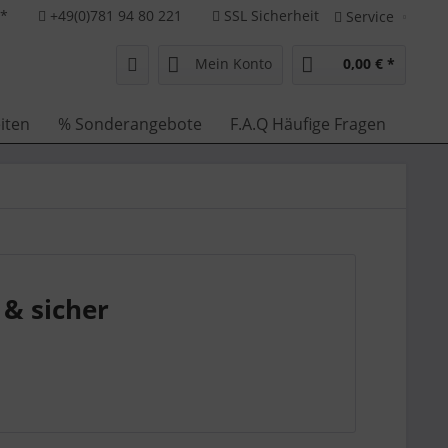
**
+49(0)781 94 80 221
SSL Sicherheit
Service
Mein Konto
0,00 € *
iten
% Sonderangebote
F.A.Q Häufige Fragen
& sicher