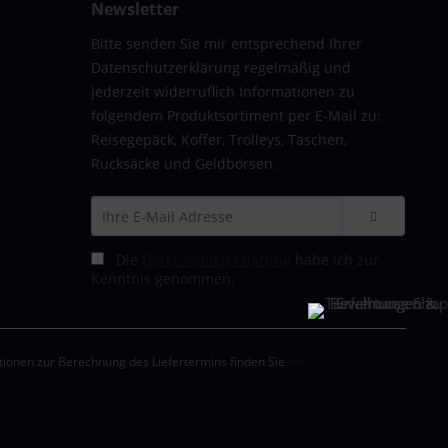
Newsletter
Bitte senden Sie mir entsprechend Ihrer
Datenschutzerklärung regelmäßig und
jederzeit widerruflich Informationen zu
folgendem Produktsortiment per E-Mail zu:
Reisegepäck, Koffer, Trolleys, Taschen,
Rucksäcke und Geldbörsen.
Die
Datenschutzerklärung
habe ich zur
Kenntnis genommen.
tionen zur Berechnung des Liefertermins finden Sie
hier.