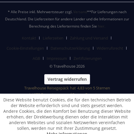
* Alle Preise inkl. Mehrwertsteuer zzgl.
Versand
**Für Lieferungen nach
Deutschland. Die Lieferzeiten für andere Länder und die Informationen zur
Berechnung des Liefertermins finden Sie
hier.
Kontakt
Lieferzeiten
Zahlung und Versand
Cookie-Einstellungen
Datenschutzerklärung
Widerrufsrecht
AGB
Impressum
Zertifizierungen
© Travelhouse 2026
Vertrag widerrufen
Travelhouse Reisegepäck
hat
4,83
von
5
Sternen
|
1875
Bewertungen auf ProvenExpert.com
Diese Website benutzt Cookies, die für den technischen Betrieb
der Website erforderlich sind und stets gesetzt werden.
Andere Cookies, die den Komfort bei Benutzung dieser Website
erhöhen, der Direktwerbung dienen oder die Interaktion mit
anderen Websites und sozialen Netzwerken vereinfachen
sollen, werden nur mit Ihrer Zustimmung gesetzt.
Mehr Informationen