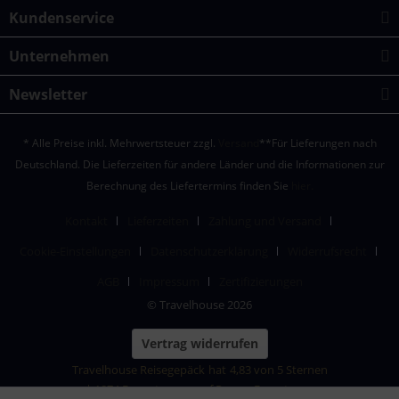
Kundenservice
Unternehmen
Newsletter
* Alle Preise inkl. Mehrwertsteuer zzgl.
Versand
**Für Lieferungen nach
Deutschland. Die Lieferzeiten für andere Länder und die Informationen zur
Berechnung des Liefertermins finden Sie
hier.
Kontakt
Lieferzeiten
Zahlung und Versand
Cookie-Einstellungen
Datenschutzerklärung
Widerrufsrecht
AGB
Impressum
Zertifizierungen
© Travelhouse 2026
Vertrag widerrufen
Travelhouse Reisegepäck
hat
4,83
von
5
Sternen
|
1874
Bewertungen auf ProvenExpert.com