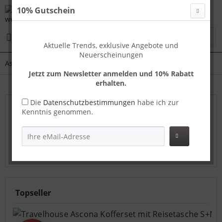
10% Gutschein
Menü
Aktuelle Trends, exklusive Angebote und
Neuerscheinungen
Ascona
Jetzt zum Newsletter anmelden und 10% Rabatt
erhalten.
Die
Datenschutzbestimmungen
habe ich zur
Travelhouse Trolleyset Ascona – 5-teiliges
Kenntnis genommen.
Hartschalenkoffer Set
Koffer mit Rollen, Hardcase, Reisetasche und
Kulturtasche, Handgepäck-Set
mehr erfahren »
Topseller