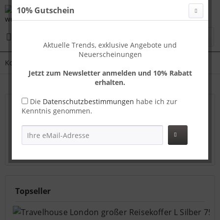
10% Gutschein
Menü
Aktuelle Trends, exklusive Angebote und
Neuerscheinungen
Koffer XL
Jetzt zum Newsletter anmelden und 10% Rabatt
erhalten.
Die
Datenschutzbestimmungen
habe ich zur
Travelhouse großer Reisekoffer – XXL Platz &
Kenntnis genommen.
Komfort
Robuste Hartschale & 4 Rollen für lange Reisen
mehr
erfahren »
Topseller