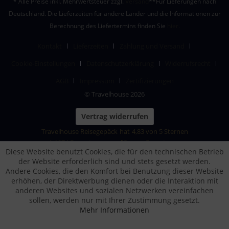
* Alle Preise inkl. Mehrwertsteuer zzgl.
Versand
**Für Lieferungen nach
Deutschland. Die Lieferzeiten für andere Länder und die Informationen zur
Berechnung des Liefertermins finden Sie
hier.
Kontakt
Lieferzeiten
Zahlung und Versand
Cookie-Einstellungen
Datenschutzerklärung
Widerrufsrecht
AGB
Impressum
Zertifizierungen
© Travelhouse 2026
Vertrag widerrufen
Travelhouse Reisegepäck
hat
4,83
von
5
Sternen
|
1874
Bewertungen auf ProvenExpert.com
Diese Website benutzt Cookies, die für den technischen Betrieb
der Website erforderlich sind und stets gesetzt werden.
Andere Cookies, die den Komfort bei Benutzung dieser Website
erhöhen, der Direktwerbung dienen oder die Interaktion mit
anderen Websites und sozialen Netzwerken vereinfachen
sollen, werden nur mit Ihrer Zustimmung gesetzt.
Mehr Informationen