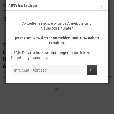
10% Gutschein
Menü
Aktuelle Trends, exklusive Angebote und
Neuerscheinungen
Übersicht
Koffer L
Jetzt zum Newsletter anmelden und 10% Rabatt
erhalten.
Travelhouse London großer Reisekoffer
L Silber 75 x 48 x 26 cm | Polycarbonat-
Die
Datenschutzbestimmungen
habe ich zur
Kenntnis genommen.
Hartschale | TSA-Schloss,
Aluminiumrahmen
(
2
)