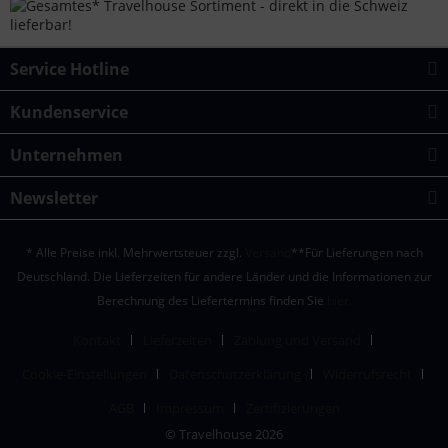
Service Hotline
Kundenservice
Unternehmen
Newsletter
* Alle Preise inkl. Mehrwertsteuer zzgl.
Versand
**Für Lieferungen nach
Deutschland. Die Lieferzeiten für andere Länder und die Informationen zur
Berechnung des Liefertermins finden Sie
hier.
Kontakt
Lieferzeiten
Zahlung und Versand
Cookie-Einstellungen
Datenschutzerklärung
Widerrufsrecht
AGB
Impressum
Zertifizierungen
© Travelhouse 2026