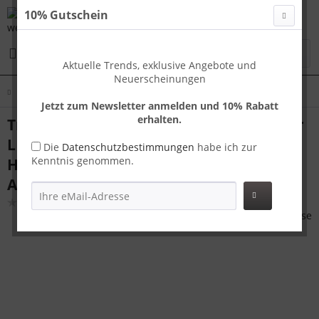
10% Gutschein
Menü
Aktuelle Trends, exklusive Angebote und
Neuerscheinungen
Übersicht
Koffer L
Jetzt zum Newsletter anmelden und 10% Rabatt
erhalten.
Travelhouse London Handgepäck Koffer
L Grau 75 x 48 x 26 cm | Polycarbonat-
Die
Datenschutzbestimmungen
habe ich zur
Kenntnis genommen.
Hartschale | TSA-Schloss,
Aluminiumrahmen