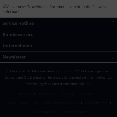
Service Hotline
Kundenservice
Unternehmen
Newsletter
* Alle Preise inkl. Mehrwertsteuer zzgl.
Versand
**Für Lieferungen nach
Deutschland. Die Lieferzeiten für andere Länder und die Informationen zur
Berechnung des Liefertermins finden Sie
hier.
Kontakt
Lieferzeiten
Zahlung und Versand
Cookie-Einstellungen
Datenschutzerklärung
Widerrufsrecht
AGB
Impressum
Zertifizierungen