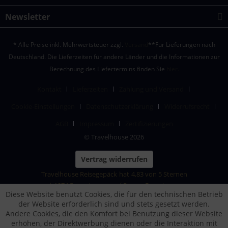
Newsletter
* Alle Preise inkl. Mehrwertsteuer zzgl.
Versand
**Für Lieferungen nach
Deutschland. Die Lieferzeiten für andere Länder und die Informationen zur
Berechnung des Liefertermins finden Sie
hier.
Kontakt
Lieferzeiten
Zahlung und Versand
Cookie-Einstellungen
Datenschutzerklärung
Widerrufsrecht
AGB
Impressum
Zertifizierungen
© Travelhouse 2026
Vertrag widerrufen
Travelhouse Reisegepäck
hat
4,83
von
5
Sternen
|
1874
Bewertungen auf ProvenExpert.com
Diese Website benutzt Cookies, die für den technischen Betrieb
der Website erforderlich sind und stets gesetzt werden.
Andere Cookies, die den Komfort bei Benutzung dieser Website
erhöhen, der Direktwerbung dienen oder die Interaktion mit