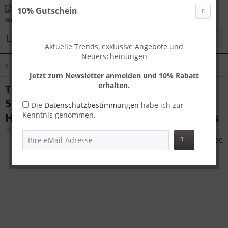
10% Gutschein
Menü
Aktuelle Trends, exklusive Angebote und
Neuerscheinungen
Übersicht
Handgepäck
Jetzt zum Newsletter anmelden und 10% Rabatt
erhalten.
Travelhouse Capri Handgepäck Koffer S
55 x 36 x 23 cm | Polycarbonat-
Die
Datenschutzbestimmungen
habe ich zur
Kenntnis genommen.
Hartschale | TSA-Schloss, USB-Anschluss