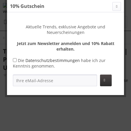
10% Gutschein
Menü
Aktuelle Trends, exklusive Angebote und
Neuerscheinungen
Übersicht
Handgepäck
Jetzt zum Newsletter anmelden und 10% Rabatt
erhalten.
Travelhouse Capri Handgepäck Koffer S |
Polycarbonat-Hartschale | TSA-Schloss,
Die
Datenschutzbestimmungen
habe ich zur
Kenntnis genommen.
USB-Anschluss