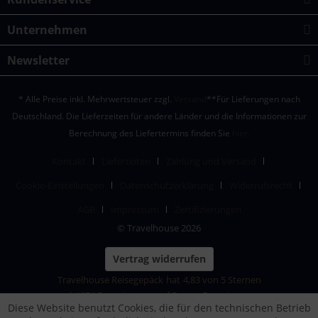
Unternehmen
Newsletter
* Alle Preise inkl. Mehrwertsteuer zzgl.
Versand
**Für Lieferungen nach
Deutschland. Die Lieferzeiten für andere Länder und die Informationen zur
Berechnung des Liefertermins finden Sie
hier.
Kontakt
Lieferzeiten
Zahlung und Versand
Cookie-Einstellungen
Datenschutzerklärung
Widerrufsrecht
AGB
Impressum
Zertifizierungen
© Travelhouse 2026
Vertrag widerrufen
Travelhouse Reisegepäck
hat
4,83
von
5
Sternen
|
1874
Bewertungen auf ProvenExpert.com
Diese Website benutzt Cookies, die für den technischen Betrieb