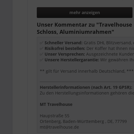
leichtgängige Rollen für bequemes Manövri
übersichtlicher Innenraum für Kleidung, Tec
mehr anzeigen
geeignet für Urlaub, Businessreise und Allta
Unser Kommentar zu "Travelhouse L
Wichtige Ausstattung
Schloss, Aluminiumrahmen"
TSA-Schloss
✅
Schneller Versand:
Gratis DHL Blitzversand,
Aluminiumrahmen
✅
Risikofrei bestellen:
Der Koffer hat Ihnen ni
zipperless Design
✅
Unser Versprechen:
Ausgezeichnete Kundenb
360° Rollen
✅
Unsere Herstellergarantie:
Wir gewähren Ihn
** gilt für Versand innerhalb Deutschland, 
Produktdetails
Größe:
L
Herstellerinformationen (nach Art. 19 GPSR):
Maße:
75 x 48 x 26 cm
Zu den Herstellungsinformationen gehören die
Volumen:
108 L
Gewicht:
6,3 kg
MT Travelhouse
Material:
Polycarbonat-Hartschale
Haupstraße 55
Für wen eignet sich dieser Artikel?
Ortenberg, Baden-Württemberg , DE, 77799
mt@travelhouse.de
Dieser Artikel ist eine passende Wahl, wenn Si