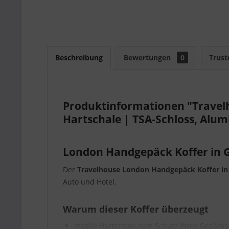
Beschreibung
Bewertungen
0
Trust
Produktinformationen "Travelh
Hartschale | TSA-Schloss, Al
London Handgepäck Koffer in G
Der
Travelhouse London Handgepäck Koffer in
Auto und Hotel.
Warum dieser Koffer überzeugt
stabile Hartschale zum Schutz Ihres Gepäcks