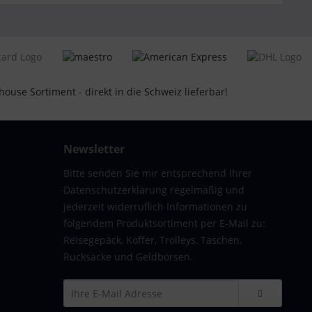
Newsletter
Bitte senden Sie mir entsprechend Ihrer
Datenschutzerklärung regelmäßig und
jederzeit widerruflich Informationen zu
folgendem Produktsortiment per E-Mail zu:
Reisegepäck, Koffer, Trolleys, Taschen,
 cm | Polycarbonat-Hartschale |
Rucksäcke und Geldbörsen.