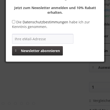
inkl. MwSt.
zzgl
Jetzt zum Newsletter anmelden und 10% Rabatt
Versandko
erhalten.
Sofort ver
Die
Datenschutzbestimmungen
habe ich zur
Farbe wähl
Kenntnis genommen.
Newsletter abonnieren
Auswah
Vergleich