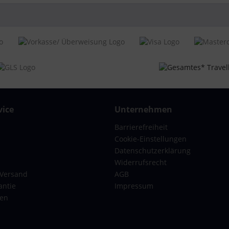
eitig zu packen, Kreuzgurte ,
renner, Packriemen innen,
henboden mit Reißverschluss
n T1169
ys mit 4 Rollen
x-Erwachsene
48 x 26 cm
ice
Unternehmen
ter
Barrierefreiheit
ter
Cookie-Einstellungen
Datenschutzerklärung
Widerrufsrecht
chloss, Zahlenschloss
 Versand
AGB
antie
Impressum
se London Handgepäck Koffer L Grau 75 x 48 x 26
gen