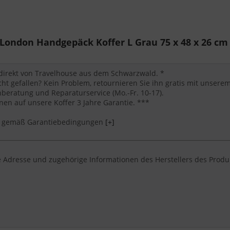
eren
hnik und Reiseutensilien
g
ondon Handgepäck Koffer L Grau 75 x 48 x 26 cm 
 direkt von Travelhouse aus dem Schwarzwald. *
cht gefallen? Kein Problem, retournieren Sie ihn gratis mit unser
eratung und Reparaturservice (Mo.-Fr. 10-17).
en auf unsere Koffer 3 Jahre Garantie. ***
*** gemäß Garantiebedingungen
[+]
 Adresse und zugehörige Informationen des Herstellers des Produ
e nach einem handgepäck koffer von Travelhouse suchen, der robu