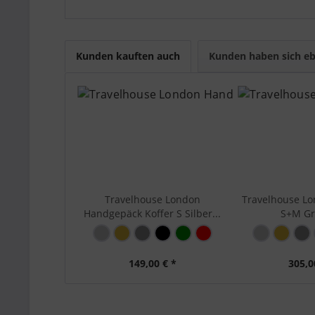
beschrieben ist. Modell, Größe, Farbe, Materia
können.
Travelhouse Tipp:
Wählen Sie die Größe nach Re
Kunden kauften auch
Kunden haben sich eb
Größenindex:
L (71-
Hauptfarbe:
Grau
Marke:
Trave
Serie:
Lond
Material:
Alumi
Bewegl
Travelhouse London
Travelhouse Lo
3 - st
Handgepäck Koffer S Silber...
S+M Gra
Sicher
Zahle
Aussenausstattung:
Schna
- Zahl
149,00 € *
305,0
Stabi
Stabi
Stabil