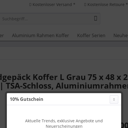
Kostenloser Versand *
Kostenlose Retoure 
er
Aluminium Rahmen Koffer
Koffer Serien
Neuhe
epäck Koffer L Grau 75 x 48 x 2
 | TSA-Schloss, Aluminiumrahme
10% Gutschein
Aktuelle Trends, exklusive Angebote und
199,00
Neuerscheinungen