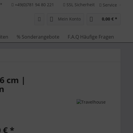
**
+49(0)781 94 80 221
SSL Sicherheit
Service
Mein Konto
0,00 € *
iten
% Sonderangebote
F.A.Q Häufige Fragen
6 cm |
n
 € *