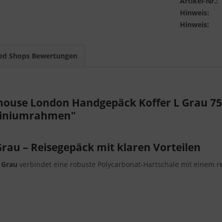
Artikel-Nr.:
Hinweis:
Hinweis:
ed Shops Bewertungen
ouse London Handgepäck Koffer L Grau 75 x
uminiumrahmen"
rau – Reisegepäck mit klaren Vorteilen
 Grau
verbindet eine robuste Polycarbonat-Hartschale mit einem r