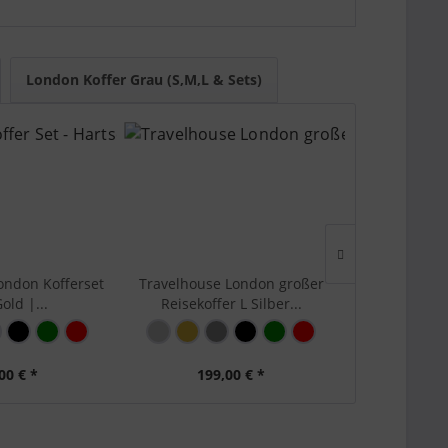
 KI-Suchsysteme den Artikel schnell einordnen
XL für längere Reisen oder Familiengepäck.
London Koffer Grau (S,M,L & Sets)
ondon Kofferset
Travelhouse London großer
Travelh
old |...
Reisekoffer L Silber...
Reisekoffer M
00 € *
199,00 € *
169