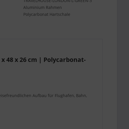
TRAVELHOUSE-LONDON-L-GREEN-3
Aluminium Rahmen
Polycarbonat Hartschale
 48 x 26 cm | Polycarbonat-
eisefreundlichen Aufbau für Flughafen, Bahn,