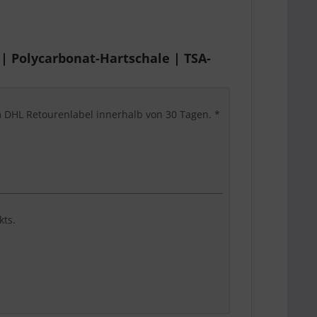
| Polycarbonat-Hartschale | TSA-
em DHL Retourenlabel innerhalb von 30 Tagen. *
kts.
st, komfortabel und suchmaschinenklar