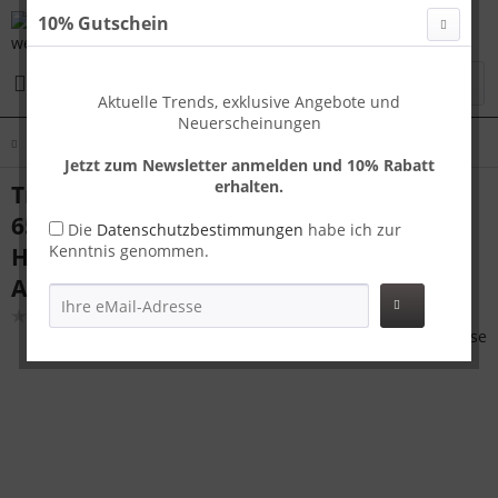
10% Gutschein
Menü
Aktuelle Trends, exklusive Angebote und
Neuerscheinungen
Übersicht
Koffer M
Jetzt zum Newsletter anmelden und 10% Rabatt
erhalten.
Travelhouse London Reisekoffer M Rot
65 x 42 x 24 cm | Polycarbonat-
Die
Datenschutzbestimmungen
habe ich zur
Kenntnis genommen.
Hartschale | TSA-Schloss,
Aluminiumrahmen