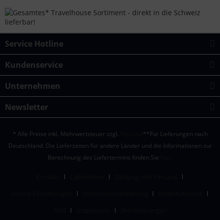
Service Hotline
Kundenservice
Unternehmen
Newsletter
* Alle Preise inkl. Mehrwertsteuer zzgl.
Versand
**Für Lieferungen nach
Deutschland. Die Lieferzeiten für andere Länder und die Informationen zur
Berechnung des Liefertermins finden Sie
hier.
Kontakt
Lieferzeiten
Zahlung und Versand
Cookie-Einstellungen
Datenschutzerklärung
Widerrufsrecht
AGB
Impressum
Zertifizierungen