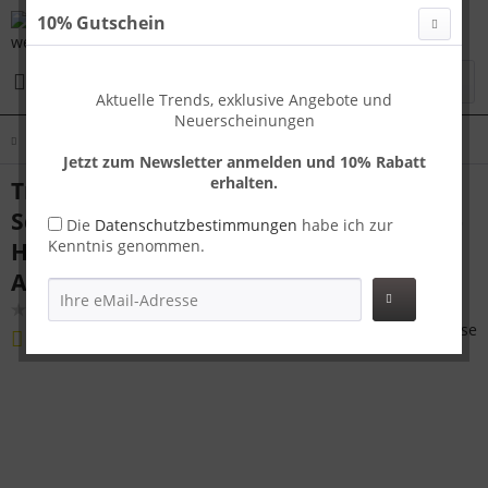
10% Gutschein
Menü
Aktuelle Trends, exklusive Angebote und
Neuerscheinungen
Übersicht
Koffer M
Jetzt zum Newsletter anmelden und 10% Rabatt
erhalten.
Travelhouse London Reisekoffer M
Schwarz 65 x 42 x 24 cm | Polycarbonat-
Die
Datenschutzbestimmungen
habe ich zur
Kenntnis genommen.
Hartschale | TSA-Schloss,
Aluminiumrahmen
(
2
)