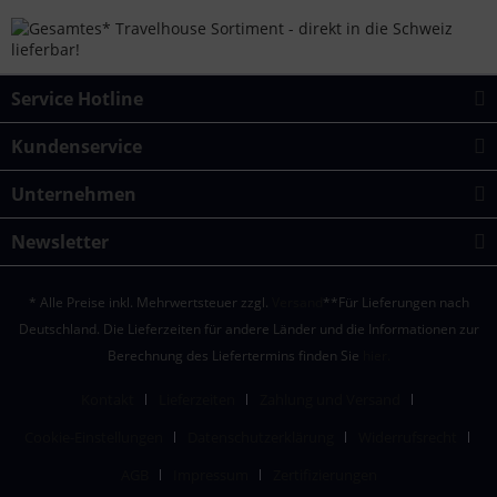
Service Hotline
Kundenservice
Unternehmen
Newsletter
* Alle Preise inkl. Mehrwertsteuer zzgl.
Versand
**Für Lieferungen nach
Deutschland. Die Lieferzeiten für andere Länder und die Informationen zur
Berechnung des Liefertermins finden Sie
hier.
Kontakt
Lieferzeiten
Zahlung und Versand
Cookie-Einstellungen
Datenschutzerklärung
Widerrufsrecht
AGB
Impressum
Zertifizierungen