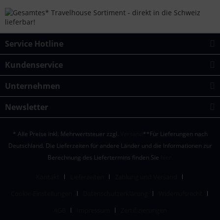
Service Hotline
Kundenservice
Unternehmen
Newsletter
* Alle Preise inkl. Mehrwertsteuer zzgl.
Versand
**Für Lieferungen nach
Deutschland. Die Lieferzeiten für andere Länder und die Informationen zur
Berechnung des Liefertermins finden Sie
hier.
Kontakt
Lieferzeiten
Zahlung und Versand
Cookie-Einstellungen
Datenschutzerklärung
Widerrufsrecht
AGB
Impressum
Zertifizierungen