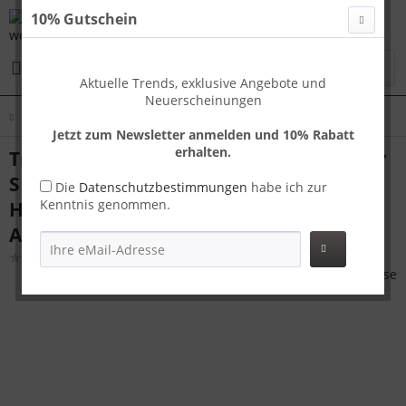
10% Gutschein
Menü
Aktuelle Trends, exklusive Angebote und
Neuerscheinungen
Übersicht
Handgepäck
Jetzt zum Newsletter anmelden und 10% Rabatt
erhalten.
Travelhouse London Handgepäck Koffer
S Grau 55 x 37 x 23 cm | Polycarbonat-
Die
Datenschutzbestimmungen
habe ich zur
Kenntnis genommen.
Hartschale | TSA-Schloss,
Aluminiumrahmen