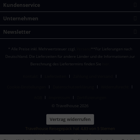
Kundenservice
Unternehmen
Newsletter
* Alle Preise inkl. Mehrwertsteuer zzgl.
Versand
**Für Lieferungen nach
Deutschland. Die Lieferzeiten für andere Länder und die Informationen zur
Berechnung des Liefertermins finden Sie
hier.
Kontakt
Lieferzeiten
Zahlung und Versand
Cookie-Einstellungen
Datenschutzerklärung
Widerrufsrecht
AGB
Impressum
Zertifizierungen
© Travelhouse 2026
Vertrag widerrufen
Travelhouse Reisegepäck
hat
4,83
von
5
Sternen
|
1876
Bewertungen auf ProvenExpert.com