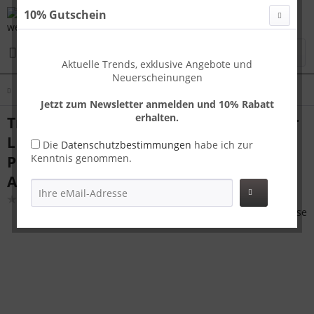
10% Gutschein
Menü
Aktuelle Trends, exklusive Angebote und
Neuerscheinungen
Übersicht
Koffer L
Jetzt zum Newsletter anmelden und 10% Rabatt
erhalten.
Travelhouse London Handgepäck Koffer
L Schwarz 75 x 48 x 26 cm |
Die
Datenschutzbestimmungen
habe ich zur
Kenntnis genommen.
Polycarbonat-Hartschale | TSA-Schloss,
Aluminiumrahmen