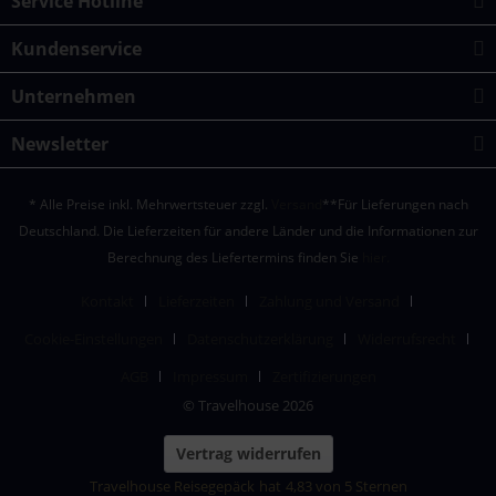
Service Hotline
Kundenservice
Unternehmen
Newsletter
* Alle Preise inkl. Mehrwertsteuer zzgl.
Versand
**Für Lieferungen nach
Deutschland. Die Lieferzeiten für andere Länder und die Informationen zur
Berechnung des Liefertermins finden Sie
hier.
Kontakt
Lieferzeiten
Zahlung und Versand
Cookie-Einstellungen
Datenschutzerklärung
Widerrufsrecht
AGB
Impressum
Zertifizierungen
© Travelhouse 2026
Vertrag widerrufen
Travelhouse Reisegepäck
hat
4,83
von
5
Sternen