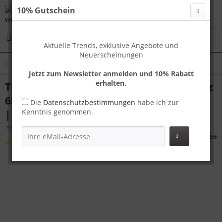
10% Gutschein
Menü
Aktuelle Trends, exklusive Angebote und
Neuerscheinungen
Übersicht
Koffer M
Jetzt zum Newsletter anmelden und 10% Rabatt
erhalten.
Travelhouse Oslo Reisekoffer M Schwarz
65 x 42 x 26 cm | Aluminium-Hartschale
Die
Datenschutzbestimmungen
habe ich zur
Kenntnis genommen.
| TSA-Schloss, Aluminiumrahmen
(
2
)