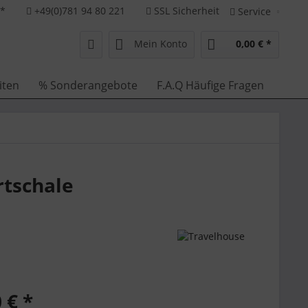
**
+49(0)781 94 80 221
SSL Sicherheit
Service
Mein Konto
0,00 € *
iten
% Sonderangebote
F.A.Q Häufige Fragen
rtschale
 € *