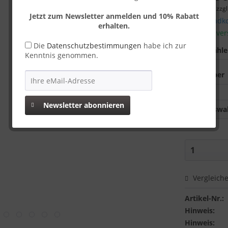
inkl. MwSt.
zzgl
Jetzt zum Newsletter anmelden und 10% Rabatt
Versandko
erhalten.
Sofort ver
Die
Datenschutzbestimmungen
habe ich zur
Farbe wähl
Kenntnis genommen.
Newsletter abonnieren
Auswah
Vergleich
Artikel-Nr.:
Hinweis:
Hinweis: