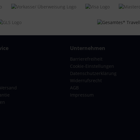
idichtung
eitig zu packen,
snehmbare Packplatte mit
erschlussfach, Packriemen
, Zwischenboden mit
erschluss
T6005
ice
Unternehmen
gepäck
Barrierefreiheit
x-Erwachsene
Cookie-Einstellungen
rz
Datenschutzerklärung
Widerrufsrecht
6 x 20 cm, 65 x 42 x 26 cm
 Versand
AGB
er, 70 Liter
antie
Impressum
, 5,2 kg
gen
chale
rnschloss, TSA Schloss
len zum bequemen Schieben, In
and tragbar, Teleskop Griff