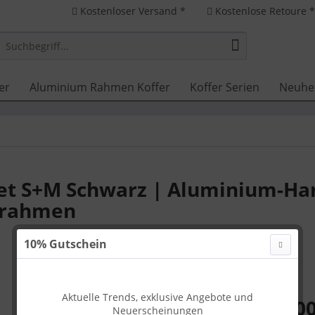
Kostenloser Versand *
Kostenlose Retoure 
er
Aluminium Rahmen Koffer
Koffer Serien
Neuhe
set S+M Schwarz | Aluminium-Ha
mrahmen
10% Gutschein
Aktuelle Trends, exklusive Angebote und
499,00
Neuerscheinungen