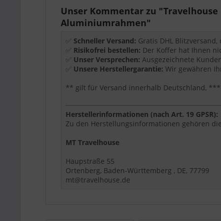
Wichtige Ausstattung
Unser Kommentar zu "Travelhouse O
Aluminiumrahmen"
TSA-Schloss
Aluminiumrahmen
✅
Schneller Versand:
Gratis DHL Blitzversand,
zipperless Design
✅
Risikofrei bestellen:
Der Koffer hat Ihnen ni
4 Rollen
✅
Unser Versprechen:
Ausgezeichnete Kundenb
✅
Unsere Herstellergarantie:
Wir gewähren Ihn
Produktdetails
** gilt für Versand innerhalb Deutschland, 
Größe:
S
Maße:
55 x 36 x 20 cm
Volumen:
44 L
Herstellerinformationen (nach Art. 19 GPSR):
Gewicht:
4,0 kg
Zu den Herstellungsinformationen gehören die
Material:
Aluminium-Hartschale
MT Travelhouse
Größe:
M
Maße:
65 x 42 x 26 cm
Haupstraße 55
Volumen:
70 L
Ortenberg, Baden-Württemberg , DE, 77799
Gewicht:
5,2 kg
mt@travelhouse.de
Material:
Aluminium-Hartschale
Für wen eignet sich dieser Artikel?