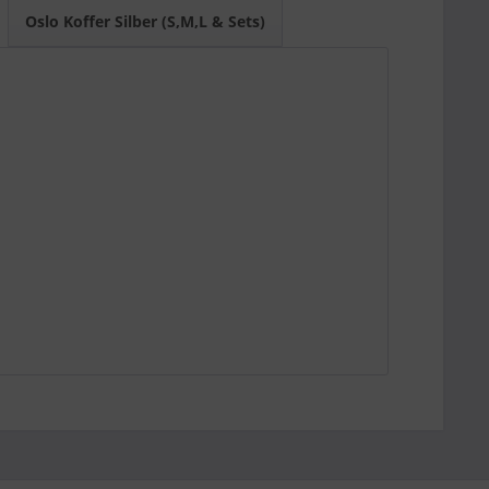
bel ist.
Oslo Koffer Silber (S,M,L & Sets)
XL für längere Reisen oder Familiengepäck.