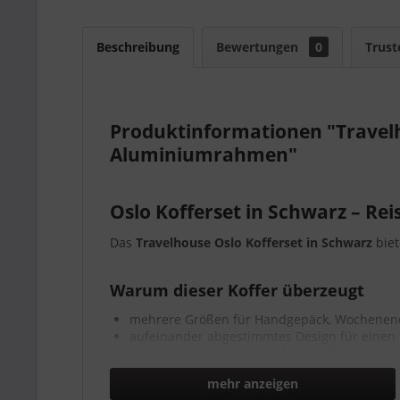
Beschreibung
Bewertungen
0
Trust
Produktinformationen "Travelh
Aluminiumrahmen"
Oslo Kofferset in Schwarz – Rei
Das
Travelhouse Oslo Kofferset in Schwarz
biet
Warum dieser Koffer überzeugt
mehrere Größen für Handgepäck, Wochenen
aufeinander abgestimmtes Design für einen 
praktische Rollen und stabile Griffe für kom
ideal, wenn Sie ein komplettes Kofferset ka
mehr anzeigen