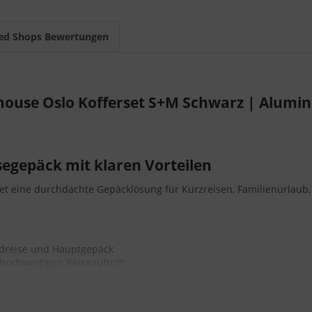
ed Shops Bewertungen
ouse Oslo Kofferset S+M Schwarz | Alumin
segepäck mit klaren Vorteilen
et eine durchdachte Gepäcklösung für Kurzreisen, Familienurlaub,
dreise und Hauptgepäck
hochwertigen Reiseauftritt
fortables Handling
ufen möchten