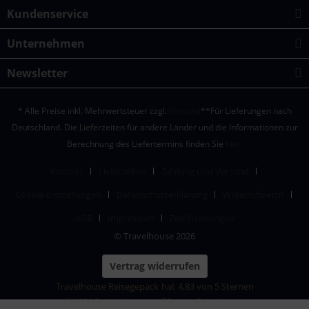
Kundenservice
Unternehmen
Newsletter
* Alle Preise inkl. Mehrwertsteuer zzgl.
Versand
**Für Lieferungen nach
Deutschland. Die Lieferzeiten für andere Länder und die Informationen zur
Berechnung des Liefertermins finden Sie
hier.
Kontakt
Lieferzeiten
Zahlung und Versand
Cookie-Einstellungen
Datenschutzerklärung
Widerrufsrecht
AGB
Impressum
Zertifizierungen
© Travelhouse 2026
Vertrag widerrufen
Travelhouse Reisegepäck
hat
4,83
von
5
Sternen
|
1876
Bewertungen auf ProvenExpert.com