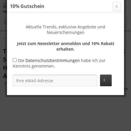
10% Gutschein
Menü
Aktuelle Trends, exklusive Angebote und
Neuerscheinungen
Übersicht
Handgepäck
Jetzt zum Newsletter anmelden und 10% Rabatt
erhalten.
Travelhouse Tokyo Handgepäck Koffer S
Schwarz 55 x 36 x 23 cm | Aluminium-
Die
Datenschutzbestimmungen
habe ich zur
Kenntnis genommen.
Hartschale | TSA-Schloss,
Aluminiumrahmen