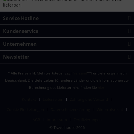
Service Hotline
Kundenservice
Unternehmen
Newsletter
* Alle Preise inkl. Mehrwertsteuer zzgl.
Versand
**Für Lieferungen nach
Deutschland. Die Lieferzeiten für andere Länder und die Informationen zur
Berechnung des Liefertermins finden Sie
hier.
Kontakt
Lieferzeiten
Zahlung und Versand
Cookie-Einstellungen
Datenschutzerklärung
Widerrufsrecht
AGB
Impressum
Zertifizierungen
© Travelhouse 2026