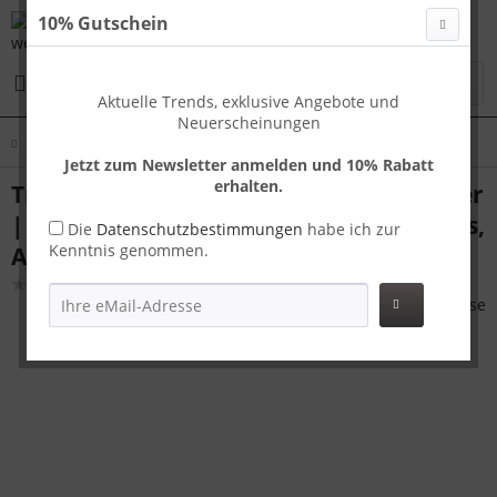
10% Gutschein
Menü
Aktuelle Trends, exklusive Angebote und
Neuerscheinungen
Übersicht
Koffer Sets
Jetzt zum Newsletter anmelden und 10% Rabatt
erhalten.
Travelhouse London Kofferset M+L Silber
| Polycarbonat-Hartschale | TSA-Schloss,
Die
Datenschutzbestimmungen
habe ich zur
Kenntnis genommen.
Aluminiumrahmen