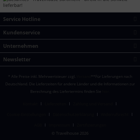
Service Hotline
Kundenservice
Unternehmen
Newsletter
* Alle Preise inkl. Mehrwertsteuer zzgl.
Versand
**Für Lieferungen nach
Deutschland. Die Lieferzeiten für andere Länder und die Informationen zur
Berechnung des Liefertermins finden Sie
hier.
Kontakt
Lieferzeiten
Zahlung und Versand
Cookie-Einstellungen
Datenschutzerklärung
Widerrufsrecht
AGB
Impressum
Zertifizierungen
© Travelhouse 2026