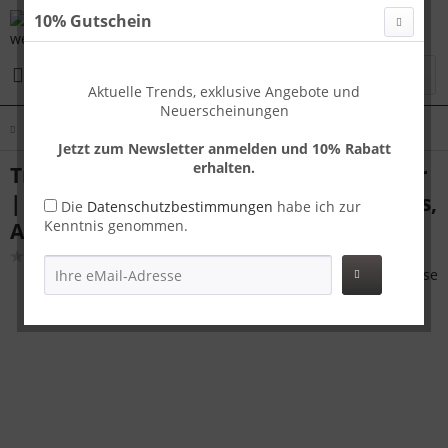
10% Gutschein
Menü
Aktuelle Trends, exklusive Angebote und
Neuerscheinungen
Übersicht
Koffer Sets
Jetzt zum Newsletter anmelden und 10% Rabatt
erhalten.
Travelhouse London Kofferset S+L Silber
| Polycarbonat-Hartschale | TSA-Schloss,
Die
Datenschutzbestimmungen
habe ich zur
Kenntnis genommen.
Aluminiumrahmen