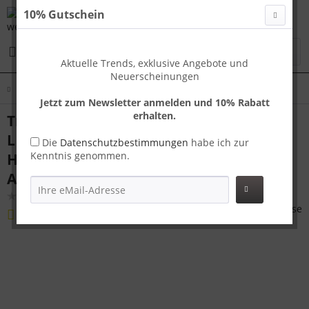
10% Gutschein
Menü
Aktuelle Trends, exklusive Angebote und
Neuerscheinungen
Übersicht
Koffer XL
Jetzt zum Newsletter anmelden und 10% Rabatt
erhalten.
Travelhouse London großer Reisekoffer
L Silber 75 x 42 x 35 cm | Polycarbonat-
Die
Datenschutzbestimmungen
habe ich zur
Kenntnis genommen.
Hartschale | TSA-Schloss,
Aluminiumrahmen
(
2
)