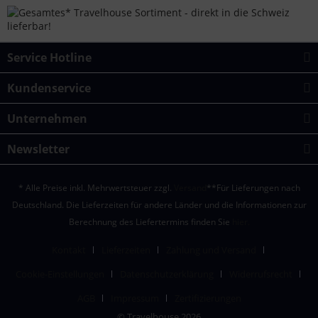
Service Hotline
Kundenservice
Unternehmen
Newsletter
* Alle Preise inkl. Mehrwertsteuer zzgl.
Versand
**Für Lieferungen nach
Deutschland. Die Lieferzeiten für andere Länder und die Informationen zur
Berechnung des Liefertermins finden Sie
hier.
Kontakt
Lieferzeiten
Zahlung und Versand
Cookie-Einstellungen
Datenschutzerklärung
Widerrufsrecht
AGB
Impressum
Zertifizierungen
© Travelhouse 2026