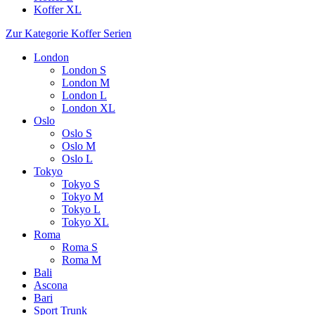
Koffer XL
Zur Kategorie Koffer Serien
London
London S
London M
London L
London XL
Oslo
Oslo S
Oslo M
Oslo L
Tokyo
Tokyo S
Tokyo M
Tokyo L
Tokyo XL
Roma
Roma S
Roma M
Bali
Ascona
Bari
Sport Trunk