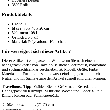
zipperless Design
360° Rollen
Produktdetails
Größe:
L
Maße:
75 x 48 x 26 cm
Volumen:
108 L
Gewicht:
6,3 kg
Material:
Polycarbonat-Hartschale
Für wen eignet sich dieser Artikel?
Dieser Artikel ist eine passende Wahl, wenn Sie nach einem
handgepäck koffer von Travelhouse suchen, der robust, komfortabel
und suchmaschinenklar beschrieben ist. Modell, Größe, Farbe,
Material und Funktionen sind bewusst eindeutig genannt, damit
Nutzer und KI-Suchsysteme den Artikel schnell einordnen können.
Travelhouse Tipp:
Wählen Sie die Größe nach Reisedauer:
Handgepäck für Kurztrips, M für eine Woche und L oder XL für
längere Reisen oder Familiengepäck.
Größenindex:
L (71-75 cm)
Hauptfarbe:
Gold