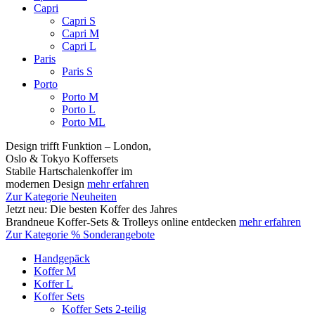
Capri
Capri S
Capri M
Capri L
Paris
Paris S
Porto
Porto M
Porto L
Porto ML
Design trifft Funktion – London,
Oslo & Tokyo Koffersets
Stabile Hartschalenkoffer im
modernen Design
mehr erfahren
Zur Kategorie Neuheiten
Jetzt neu: Die besten Koffer des Jahres
Brandneue Koffer-Sets & Trolleys online entdecken
mehr erfahren
Zur Kategorie % Sonderangebote
Handgepäck
Koffer M
Koffer L
Koffer Sets
Koffer Sets 2-teilig