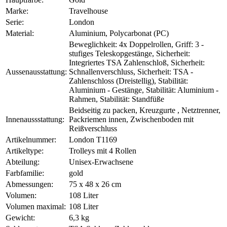
Marke:
Travelhouse
Serie:
London
Material:
Aluminium, Polycarbonat (PC)
Beweglichkeit: 4x Doppelrollen, Griff: 3 -
stufiges Teleskopgestänge, Sicherheit:
Integriertes TSA Zahlenschloß, Sicherheit:
Aussenausstattung:
Schnallenverschluss, Sicherheit: TSA -
Zahlenschloss (Dreistellig), Stabilität:
Aluminium - Gestänge, Stabilität: Aluminium -
Rahmen, Stabilität: Standfüße
Beidseitig zu packen, Kreuzgurte , Netztrenner,
Innenaussstattung:
Packriemen innen, Zwischenboden mit
Reißverschluss
Artikelnummer:
London T1169
Artikeltype:
Trolleys mit 4 Rollen
Abteilung:
Unisex-Erwachsene
Farbfamilie:
gold
Abmessungen:
75 x 48 x 26 cm
Volumen:
108 Liter
Volumen maximal:
108 Liter
Gewicht:
6,3 kg