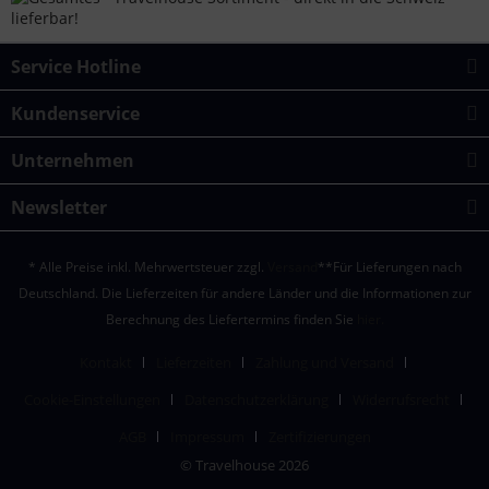
Service Hotline
Kundenservice
Unternehmen
Newsletter
* Alle Preise inkl. Mehrwertsteuer zzgl.
Versand
**Für Lieferungen nach
Deutschland. Die Lieferzeiten für andere Länder und die Informationen zur
Berechnung des Liefertermins finden Sie
hier.
Kontakt
Lieferzeiten
Zahlung und Versand
Cookie-Einstellungen
Datenschutzerklärung
Widerrufsrecht
AGB
Impressum
Zertifizierungen
© Travelhouse 2026