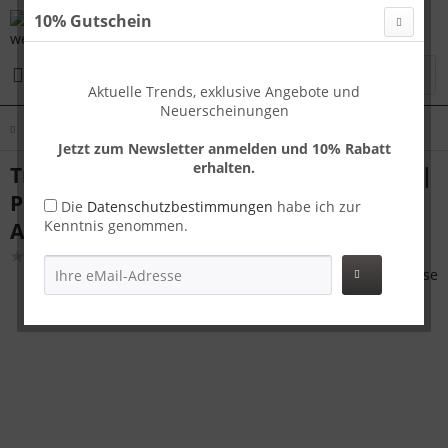
10% Gutschein
Menü
Aktuelle Trends, exklusive Angebote und
Neuerscheinungen
Übersicht
Koffer Sets
Jetzt zum Newsletter anmelden und 10% Rabatt
erhalten.
Travelhouse London Kofferset S+L Gold |
Polycarbonat-Hartschale | TSA-Schloss,
Die
Datenschutzbestimmungen
habe ich zur
Kenntnis genommen.
Aluminiumrahmen