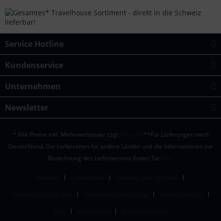
Service Hotline
Kundenservice
Unternehmen
Newsletter
* Alle Preise inkl. Mehrwertsteuer zzgl.
Versand
**Für Lieferungen nach
Deutschland. Die Lieferzeiten für andere Länder und die Informationen zur
Berechnung des Liefertermins finden Sie
hier.
Kontakt
Lieferzeiten
Zahlung und Versand
Cookie-Einstellungen
Datenschutzerklärung
Widerrufsrecht
AGB
Impressum
Zertifizierungen