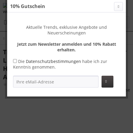
10% Gutschein
Menü
Aktuelle Trends, exklusive Angebote und
Neuerscheinungen
Übersicht
Koffer L
Jetzt zum Newsletter anmelden und 10% Rabatt
erhalten.
Travelhouse London Handgepäck Koffer
L Gold 75 x 48 x 26 cm | Polycarbonat-
Die
Datenschutzbestimmungen
habe ich zur
Kenntnis genommen.
Hartschale | TSA-Schloss,
Aluminiumrahmen