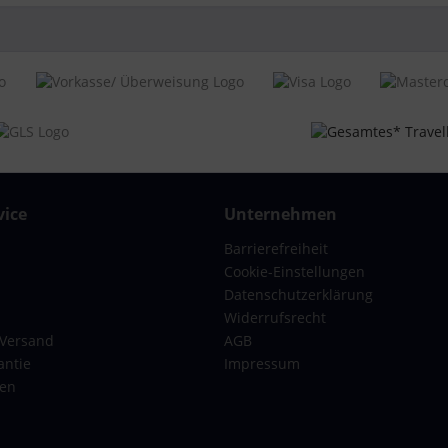
eitig zu packen, Kreuzgurte ,
renner, Packriemen innen,
henboden mit Reißverschluss
n T1169
ys mit 4 Rollen
x-Erwachsene
rz
48 x 26 cm
ice
Unternehmen
ter
Barrierefreiheit
ter
Cookie-Einstellungen
Datenschutzerklärung
Widerrufsrecht
chloss, Zahlenschloss
 Versand
AGB
r Hand tragbar
antie
Impressum
gen
se London Handgepäck Koffer L Schwarz 75 x 48 x