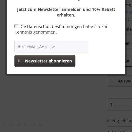
inkl. MwSt.
zzgl
Jetzt zum Newsletter anmelden und 10% Rabatt
Versandko
erhalten.
Sofort ver
Die
Datenschutzbestimmungen
habe ich zur
Farbe wähl
Kenntnis genommen.
Newsletter abonnieren
Auswah
Vergleich