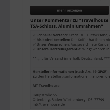
leichtgängige Rollen für bequemes Manövri
übersichtlicher Innenraum für Kleidung, Tec
mehr anzeigen
geeignet für Urlaub, Businessreise und Allta
Unser Kommentar zu "Travelhouse L
Wichtige Ausstattung
TSA-Schloss, Aluminiumrahmen"
TSA-Schloss
✅
Schneller Versand:
Gratis DHL Blitzversand,
Aluminiumrahmen
✅
Risikofrei bestellen:
Der Koffer hat Ihnen ni
zipperless Design
✅
Unser Versprechen:
Ausgezeichnete Kundenb
360° Rollen
✅
Unsere Herstellergarantie:
Wir gewähren Ihn
** gilt für Versand innerhalb Deutschland, 
Produktdetails
Größe:
L
Herstellerinformationen (nach Art. 19 GPSR):
Maße:
75 x 48 x 26 cm
Zu den Herstellungsinformationen gehören die
Volumen:
108 L
Gewicht:
6,3 kg
MT Travelhouse
Material:
Polycarbonat-Hartschale
Haupstraße 55
Für wen eignet sich dieser Artikel?
Ortenberg, Baden-Württemberg , DE, 77799
mt@travelhouse.de
Dieser Artikel ist eine passende Wahl, wenn Si