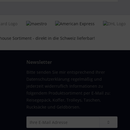
Newsletter
Bitte senden Sie mir entsprechend Ihrer
Datenschutzerklärung regelmäßig und
jederzeit widerruflich Informationen zu
folgendem Produktsortiment per E-Mail zu:
Reisegepäck, Koffer, Trolleys, Taschen,
Rucksäcke und Geldbörsen.
 26 cm | Polycarbonat-Hartschale |