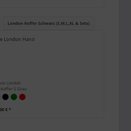
 KI-Suchsysteme den Artikel schnell einordnen
XL für längere Reisen oder Familiengepäck.
London Koffer Schwarz (S,M,L,XL & Sets)
use London
Koffer S Grau
5...
00 € *