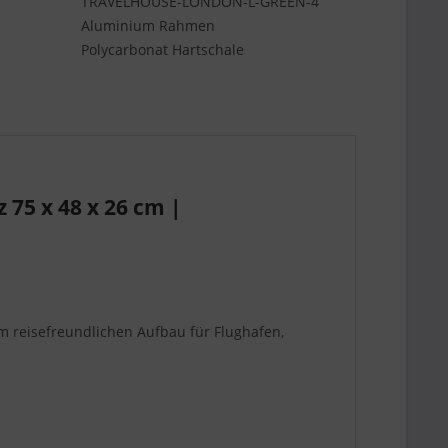
TRAVELHOUSE-LONDON-L-GREEN-4
Aluminium Rahmen
Polycarbonat Hartschale
75 x 48 x 26 cm |
m reisefreundlichen Aufbau für Flughafen,