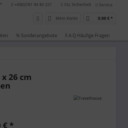
**
+49(0)781 94 80 221
SSL Sicherheit
Service
Mein Konto
0,00 € *
iten
% Sonderangebote
F.A.Q Häufige Fragen
 x 26 cm
men
 € *