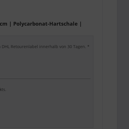
cm | Polycarbonat-Hartschale |
em DHL Retourenlabel innerhalb von 30 Tagen. *
kts.
st, komfortabel und suchmaschinenklar