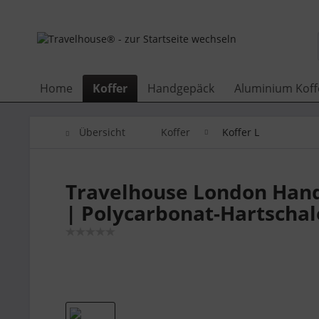
Home
Koffer
Handgepäck
Aluminium Koff
Übersicht
Koffer
Koffer L
Travelhouse London Handg
| Polycarbonat-Hartscha