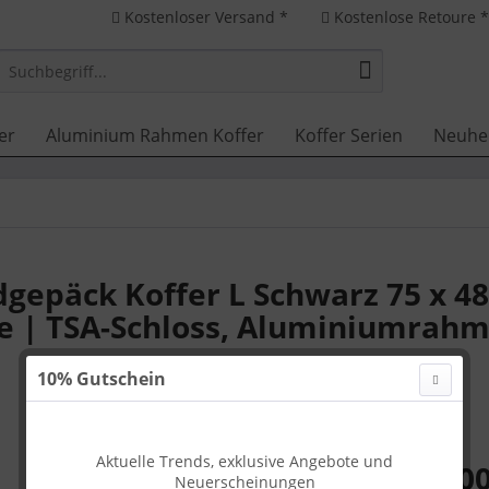
Kostenloser Versand *
Kostenlose Retoure 
er
Aluminium Rahmen Koffer
Koffer Serien
Neuhe
epäck Koffer L Schwarz 75 x 48
le | TSA-Schloss, Aluminiumrah
10% Gutschein
Aktuelle Trends, exklusive Angebote und
199,00
Neuerscheinungen