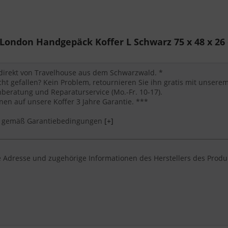
eren
hnik und Reiseutensilien
g
ondon Handgepäck Koffer L Schwarz 75 x 48 x 26 
 direkt von Travelhouse aus dem Schwarzwald. *
cht gefallen? Kein Problem, retournieren Sie ihn gratis mit unser
eratung und Reparaturservice (Mo.-Fr. 10-17).
en auf unsere Koffer 3 Jahre Garantie. ***
*** gemäß Garantiebedingungen
[+]
 Adresse und zugehörige Informationen des Herstellers des Produ
e nach einem handgepäck koffer von Travelhouse suchen, der robu