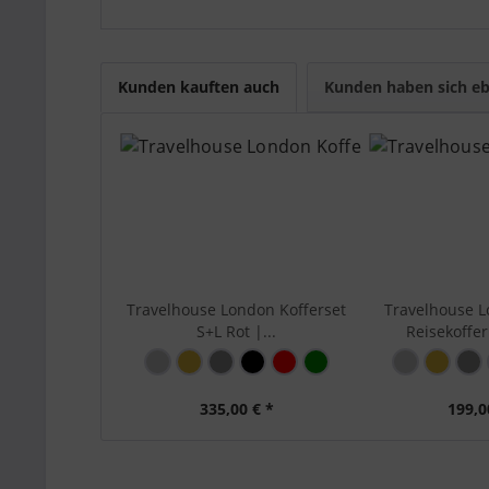
beschrieben ist. Modell, Größe, Farbe, Materia
können.
Travelhouse Tipp:
Wählen Sie die Größe nach Re
Kunden kauften auch
Kunden haben sich eb
Größenindex:
L (71-
Hauptfarbe:
Schwa
Marke:
Trave
Serie:
Lond
Material:
Alumi
Bewegl
Travelhouse London Kofferset
Travelhouse 
3 - st
S+L Rot |...
Reisekoffer 
Sicher
Zahle
Aussenausstattung:
Schna
- Zahl
335,00 € *
199,0
Stabi
Stabi
Stabil