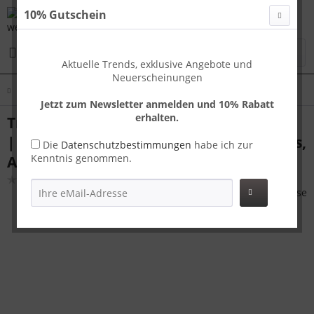
10% Gutschein
Menü
Aktuelle Trends, exklusive Angebote und
Neuerscheinungen
Übersicht
Koffer Sets
Jetzt zum Newsletter anmelden und 10% Rabatt
erhalten.
Travelhouse London Kofferset M+L Gold
| Polycarbonat-Hartschale | TSA-Schloss,
Die
Datenschutzbestimmungen
habe ich zur
Kenntnis genommen.
Aluminiumrahmen