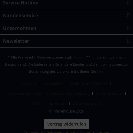
Service Hotline
Kundenservice
Unternehmen
Newsletter
* Alle Preise inkl. Mehrwertsteuer zzgl.
Versand
**Für Lieferungen nach
Deutschland. Die Lieferzeiten für andere Länder und die Informationen zur
Berechnung des Liefertermins finden Sie
hier.
Kontakt
Lieferzeiten
Zahlung und Versand
Cookie-Einstellungen
Datenschutzerklärung
Widerrufsrecht
AGB
Impressum
Zertifizierungen
© Travelhouse 2026
Vertrag widerrufen
Travelhouse Reisegepäck
hat
4,83
von
5
Sternen