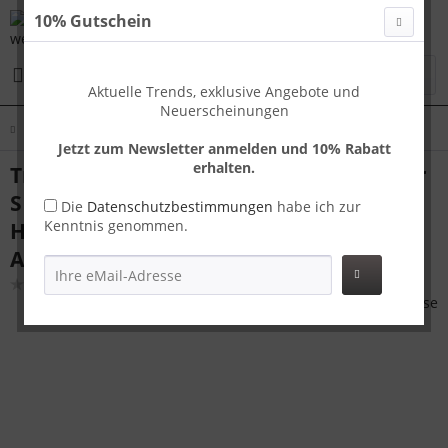
10% Gutschein
Menü
Aktuelle Trends, exklusive Angebote und
Neuerscheinungen
Übersicht
Handgepäck
Jetzt zum Newsletter anmelden und 10% Rabatt
erhalten.
Travelhouse London Handgepäck Koffer
S Gold 55 x 37 x 23 cm | Polycarbonat-
Die
Datenschutzbestimmungen
habe ich zur
Kenntnis genommen.
Hartschale | TSA-Schloss,
Aluminiumrahmen