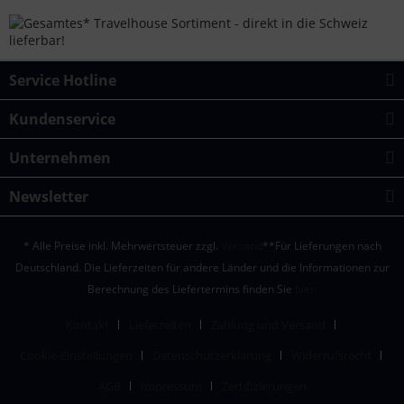
Service Hotline
Kundenservice
Unternehmen
Newsletter
* Alle Preise inkl. Mehrwertsteuer zzgl.
Versand
**Für Lieferungen nach
Deutschland. Die Lieferzeiten für andere Länder und die Informationen zur
Berechnung des Liefertermins finden Sie
hier.
Kontakt
Lieferzeiten
Zahlung und Versand
Cookie-Einstellungen
Datenschutzerklärung
Widerrufsrecht
AGB
Impressum
Zertifizierungen