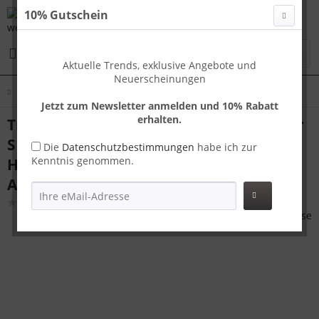
10% Gutschein
Menü
Aktuelle Trends, exklusive Angebote und
Neuerscheinungen
Übersicht
Handgepäck
Jetzt zum Newsletter anmelden und 10% Rabatt
erhalten.
Travelhouse London Handgepäck Koffer
S Gold 55 x 37 x 23 cm | Polycarbonat-
Die
Datenschutzbestimmungen
habe ich zur
Kenntnis genommen.
Hartschale | TSA-Schloss,
Aluminiumrahmen