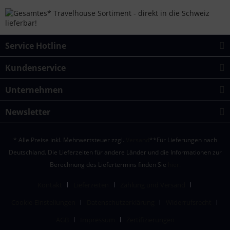
Service Hotline
Kundenservice
Unternehmen
Newsletter
* Alle Preise inkl. Mehrwertsteuer zzgl.
Versand
**Für Lieferungen nach
Deutschland. Die Lieferzeiten für andere Länder und die Informationen zur
Berechnung des Liefertermins finden Sie
hier.
Kontakt
Lieferzeiten
Zahlung und Versand
Cookie-Einstellungen
Datenschutzerklärung
Widerrufsrecht
AGB
Impressum
Zertifizierungen