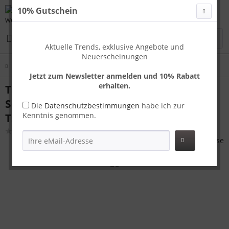
10% Gutschein
Menü
Aktuelle Trends, exklusive Angebote und
Neuerscheinungen
Übersicht
Koffer Sets
Jetzt zum Newsletter anmelden und 10% Rabatt
erhalten.
Travelhouse London Kofferset S+M+L
Schwarz | Polycarbonat-Hartschale |
Die
Datenschutzbestimmungen
habe ich zur
Kenntnis genommen.
TSA-Schloss, Aluminiumrahmen