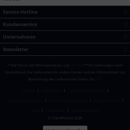
Service Hotline
Kundenservice
Unternehmen
Newsletter
* Alle Preise inkl. Mehrwertsteuer zzgl.
Versand
**Für Lieferungen nach
Deutschland. Die Lieferzeiten für andere Länder und die Informationen zur
Berechnung des Liefertermins finden Sie
hier.
Kontakt
Lieferzeiten
Zahlung und Versand
Cookie-Einstellungen
Datenschutzerklärung
Widerrufsrecht
AGB
Impressum
Zertifizierungen
© Travelhouse 2026