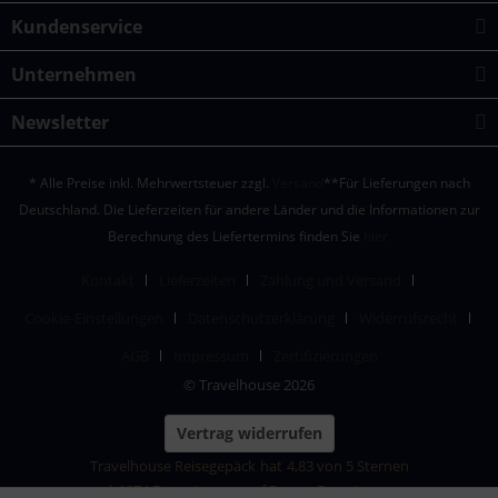
Kundenservice
Unternehmen
Newsletter
* Alle Preise inkl. Mehrwertsteuer zzgl.
Versand
**Für Lieferungen nach
Deutschland. Die Lieferzeiten für andere Länder und die Informationen zur
Berechnung des Liefertermins finden Sie
hier.
Kontakt
Lieferzeiten
Zahlung und Versand
Cookie-Einstellungen
Datenschutzerklärung
Widerrufsrecht
AGB
Impressum
Zertifizierungen
© Travelhouse 2026
Vertrag widerrufen
Travelhouse Reisegepäck
hat
4,83
von
5
Sternen
|
1874
Bewertungen auf ProvenExpert.com