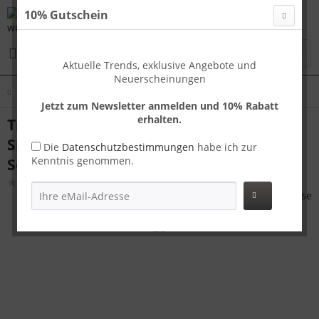
10% Gutschein
Menü
Aktuelle Trends, exklusive Angebote und
Neuerscheinungen
Übersicht
Koffer Sets
Jetzt zum Newsletter anmelden und 10% Rabatt
erhalten.
Travelhouse Tokyo Kofferset S+M+L
Silber | Aluminium-Hartschale | TSA-
Die
Datenschutzbestimmungen
habe ich zur
Kenntnis genommen.
Schloss, Aluminiumrahmen