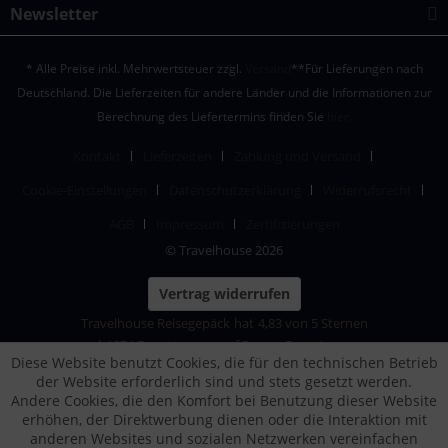
Newsletter
* Alle Preise inkl. Mehrwertsteuer zzgl.
Versand
**Für Lieferungen nach
Deutschland. Die Lieferzeiten für andere Länder und die Informationen zur
Berechnung des Liefertermins finden Sie
hier.
Kontakt
Lieferzeiten
Zahlung und Versand
Cookie-Einstellungen
Datenschutzerklärung
Widerrufsrecht
AGB
Impressum
Zertifizierungen
© Travelhouse 2026
Vertrag widerrufen
Travelhouse Reisegepäck
hat
4,83
von
5
Sternen
|
1874
Bewertungen auf ProvenExpert.com
Diese Website benutzt Cookies, die für den technischen Betrieb
der Website erforderlich sind und stets gesetzt werden.
Andere Cookies, die den Komfort bei Benutzung dieser Website
erhöhen, der Direktwerbung dienen oder die Interaktion mit
anderen Websites und sozialen Netzwerken vereinfachen