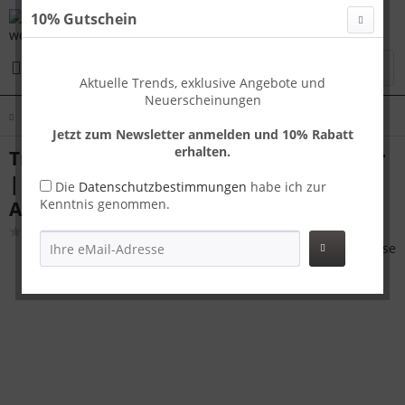
10% Gutschein
Menü
Aktuelle Trends, exklusive Angebote und
Neuerscheinungen
Übersicht
Oslo SML
Jetzt zum Newsletter anmelden und 10% Rabatt
erhalten.
Travelhouse Oslo Kofferset S+M+L Silber
| Aluminium-Hartschale | TSA-Schloss,
Die
Datenschutzbestimmungen
habe ich zur
Kenntnis genommen.
Aluminiumrahmen