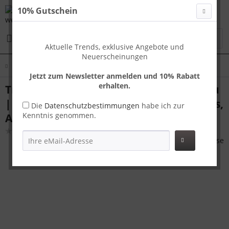
10% Gutschein
Menü
Aktuelle Trends, exklusive Angebote und
Neuerscheinungen
Übersicht
London SM
Jetzt zum Newsletter anmelden und 10% Rabatt
erhalten.
Travelhouse London Kofferset S+M Grau
| Polycarbonat-Hartschale | TSA-Schloss,
Die
Datenschutzbestimmungen
habe ich zur
Kenntnis genommen.
Aluminiumrahmen