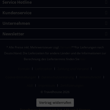
Service Hotline
Kundenservice
Unternehmen
Newsletter
* Alle Preise inkl. Mehrwertsteuer zzgl.
Versand
**Für Lieferungen nach
Deutschland. Die Lieferzeiten für andere Länder und die Informationen zur
Berechnung des Liefertermins finden Sie
hier.
Kontakt
Lieferzeiten
Zahlung und Versand
Cookie-Einstellungen
Datenschutzerklärung
Widerrufsrecht
AGB
Impressum
Zertifizierungen
© Travelhouse 2026
Vertrag widerrufen
Travelhouse Reisegepäck
hat
4,83
von
5
Sternen