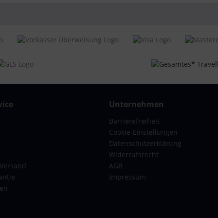
mbarer Kleiderbügel,
eitig zu packen, Kreuzgurte ,
renner, Packriemen innen,
henboden mit Reißverschluss
itig
n T1169
ys mit 4 Rollen
x-Erwachsene
ice
Unternehmen
37 x 23 cm
Barrierefreiheit
Cookie-Einstellungen
Datenschutzerklärung
er
Widerrufsrecht
er
 Versand
AGB
antie
Impressum
gen
chale
chloss, Zahlenschloss
len zum bequemen Schieben, In