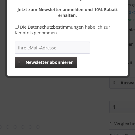
inkl. MwSt.
zzgl
Jetzt zum Newsletter anmelden und 10% Rabatt
Versandko
erhalten.
Sofort ver
Die
Datenschutzbestimmungen
habe ich zur
Farbe wähl
Kenntnis genommen.
Newsletter abonnieren
Auswah
Vergleich