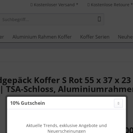
Kostenloser Versand *
Kostenlose Retoure 
er
Aluminium Rahmen Koffer
Koffer Serien
Neuhe
epäck Koffer S Rot 55 x 37 x 23
 | TSA-Schloss, Aluminiumrahme
10% Gutschein
Aktuelle Trends, exklusive Angebote und
149,00
Neuerscheinungen