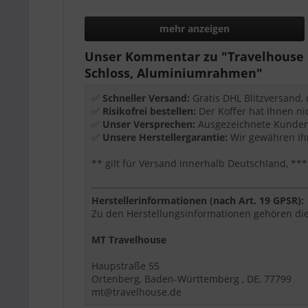
leichtgängige Rollen für bequemes Manövri
übersichtlicher Innenraum für Kleidung, Tec
mehr anzeigen
geeignet für Urlaub, Businessreise und Allta
Unser Kommentar zu "Travelhouse Lo
Wichtige Ausstattung
Schloss, Aluminiumrahmen"
TSA-Schloss
✅
Schneller Versand:
Gratis DHL Blitzversand,
Aluminiumrahmen
✅
Risikofrei bestellen:
Der Koffer hat Ihnen ni
zipperless Design
✅
Unser Versprechen:
Ausgezeichnete Kundenb
360° Rollen
✅
Unsere Herstellergarantie:
Wir gewähren Ihn
** gilt für Versand innerhalb Deutschland, 
Produktdetails
Größe:
S
Herstellerinformationen (nach Art. 19 GPSR):
Maße:
55 x 37 x 23 cm
Zu den Herstellungsinformationen gehören die
Volumen:
47 L
Gewicht:
4,0 kg
MT Travelhouse
Material:
Polycarbonat-Hartschale
Haupstraße 55
Für wen eignet sich dieser Artikel?
Ortenberg, Baden-Württemberg , DE, 77799
mt@travelhouse.de
Dieser Artikel ist eine passende Wahl, wenn Si