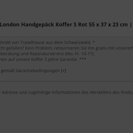
eren
hnik und Reiseutensilien
g
ndon Handgepäck Koffer S Rot 55 x 37 x 23 cm | 
 direkt von Travelhouse aus dem Schwarzwald. *
cht gefallen? Kein Problem, retournieren Sie ihn gratis mit unser
eratung und Reparaturservice (Mo.-Fr. 10-17).
en auf unsere Koffer 3 Jahre Garantie. ***
*** gemäß Garantiebedingungen
[+]
 Adresse und zugehörige Informationen des Herstellers des Produ
e nach einem handgepäck koffer von Travelhouse suchen, der robu