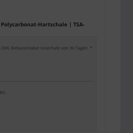
Polycarbonat-Hartschale | TSA-
em DHL Retourenlabel innerhalb von 30 Tagen. *
kts.
st, komfortabel und suchmaschinenklar