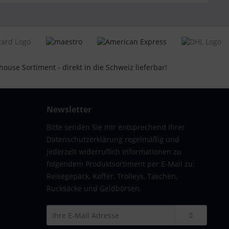
Newsletter
Bitte senden Sie mir entsprechend Ihrer
Datenschutzerklärung regelmäßig und
jederzeit widerruflich Informationen zu
folgendem Produktsortiment per E-Mail zu:
Reisegepäck, Koffer, Trolleys, Taschen,
Rucksäcke und Geldbörsen.