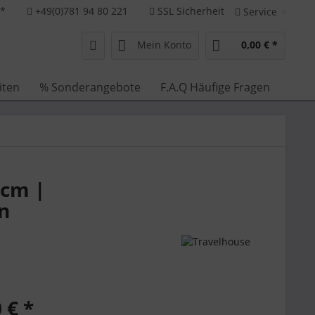
**
+49(0)781 94 80 221
SSL Sicherheit
Service
Mein Konto
0,00 € *
iten
% Sonderangebote
F.A.Q Häufige Fragen
 cm |
n
 € *