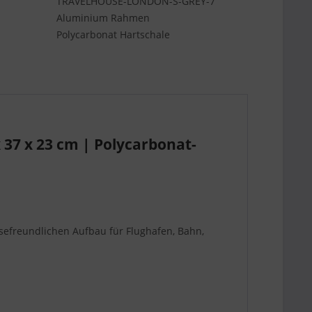
TRAVELHOUSE-LONDON-S-GREY-7
Aluminium Rahmen
Polycarbonat Hartschale
37 x 23 cm | Polycarbonat-
sefreundlichen Aufbau für Flughafen, Bahn,