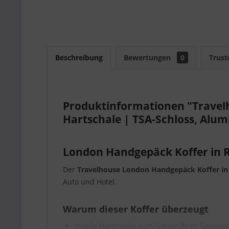
Beschreibung
Bewertungen
0
Trust
Produktinformationen "Travelh
Hartschale | TSA-Schloss, Al
London Handgepäck Koffer in Ro
Der
Travelhouse London Handgepäck Koffer in
Auto und Hotel.
Warum dieser Koffer überzeugt
stabile Hartschale zum Schutz Ihres Gepäcks