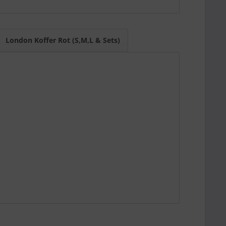
 KI-Suchsysteme den Artikel schnell einordnen
XL für längere Reisen oder Familiengepäck.
London Koffer Rot (S,M,L & Sets)