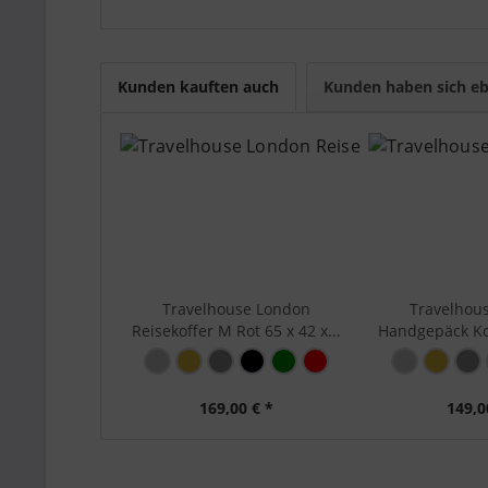
beschrieben ist. Modell, Größe, Farbe, Materia
können.
Travelhouse Tipp:
Wählen Sie die Größe nach Re
Kunden kauften auch
Kunden haben sich eb
Größenindex:
S (Ha
Hauptfarbe:
Rot
Marke:
Trave
Serie:
Lond
Material:
Polyc
Bewegl
Travelhouse London
Travelhou
3 - st
Reisekoffer M Rot 65 x 42 x...
Handgepäck Koff
Sicher
Zahle
Aussenausstattung:
Schna
- Zahl
169,00 € *
149,0
Stabi
Stabi
Stabil