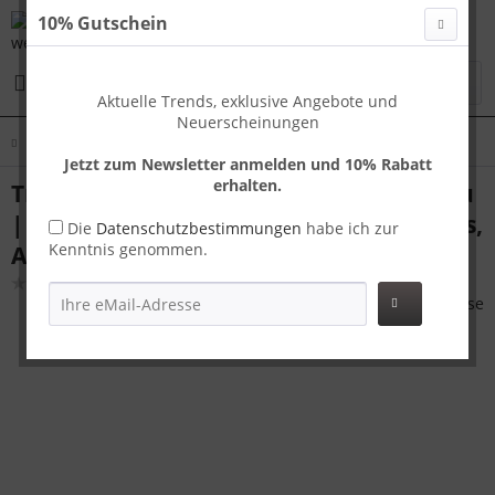
10% Gutschein
Menü
Aktuelle Trends, exklusive Angebote und
Neuerscheinungen
Übersicht
London SM
Jetzt zum Newsletter anmelden und 10% Rabatt
erhalten.
Travelhouse London Kofferset S+M Grau
| Polycarbonat-Hartschale | TSA-Schloss,
Die
Datenschutzbestimmungen
habe ich zur
Kenntnis genommen.
Aluminiumrahmen