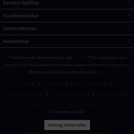
Service Hotline
Kundenservice
Unternehmen
Newsletter
* Alle Preise inkl. Mehrwertsteuer zzgl.
Versand
**Für Lieferungen nach
Deutschland. Die Lieferzeiten für andere Länder und die Informationen zur
Berechnung des Liefertermins finden Sie
hier.
Kontakt
Lieferzeiten
Zahlung und Versand
Cookie-Einstellungen
Datenschutzerklärung
Widerrufsrecht
AGB
Impressum
Zertifizierungen
© Travelhouse 2026
Vertrag widerrufen
Travelhouse Reisegepäck
hat
4,83
von
5
Sternen