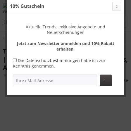
10% Gutschein
Menü
Aktuelle Trends, exklusive Angebote und
Neuerscheinungen
Übersicht
Koffer Sets
Jetzt zum Newsletter anmelden und 10% Rabatt
erhalten.
Travelhouse London Kofferset S+M Gold
| Polycarbonat-Hartschale | TSA-Schloss,
Die
Datenschutzbestimmungen
habe ich zur
Kenntnis genommen.
Aluminiumrahmen