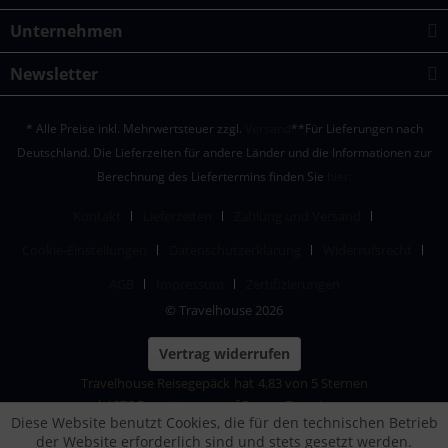
Unternehmen
Newsletter
* Alle Preise inkl. Mehrwertsteuer zzgl.
Versand
**Für Lieferungen nach
Deutschland. Die Lieferzeiten für andere Länder und die Informationen zur
Berechnung des Liefertermins finden Sie
hier.
Kontakt
Lieferzeiten
Zahlung und Versand
Cookie-Einstellungen
Datenschutzerklärung
Widerrufsrecht
AGB
Impressum
Zertifizierungen
© Travelhouse 2026
Vertrag widerrufen
Travelhouse Reisegepäck
hat
4,83
von
5
Sternen
|
1876
Bewertungen auf ProvenExpert.com
Diese Website benutzt Cookies, die für den technischen Betrieb
der Website erforderlich sind und stets gesetzt werden.