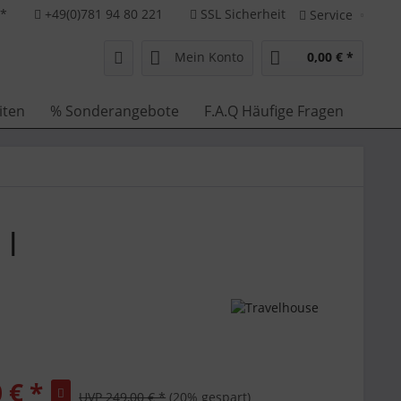
**
+49(0)781 94 80 221
SSL Sicherheit
Service
Mein Konto
0,00 € *
iten
% Sonderangebote
F.A.Q Häufige Fragen
 |
 € *
UVP 249,00 € *
(20% gespart)