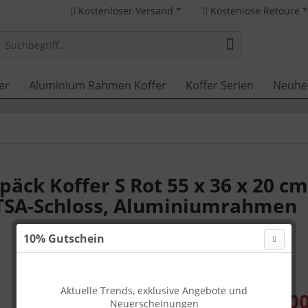
Kostenloser Versand *
Kostenlose Retoure 
er
Aluminium Rahmen Koffer
Koffer Serien
Neuhe
äck Koffer S Rot 55 x 36 x 20 cm
TSA-Schloss, Aluminiumrahmen
10% Gutschein
Aktuelle Trends, exklusive Angebote und
199,00
Neuerscheinungen