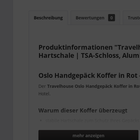
Beschreibung
Bewertungen
0
Trust
Produktinformationen "Travelh
Hartschale | TSA-Schloss, Al
Oslo Handgepäck Koffer in Rot 
Der
Travelhouse Oslo Handgepäck Koffer in Ro
Hotel.
Warum dieser Koffer überzeugt
stabile Hartschale zum Schutz Ihres Gepäcks
leichtgängige Rollen für bequemes Manövri
übersichtlicher Innenraum für Kleidung, Tec
mehr anzeigen
geeignet für Urlaub, Businessreise und Allta