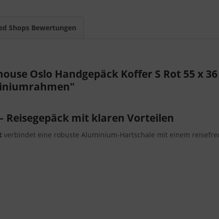
ed Shops Bewertungen
ouse Oslo Handgepäck Koffer S Rot 55 x 36
uminiumrahmen"
– Reisegepäck mit klaren Vorteilen
t
verbindet eine robuste Aluminium-Hartschale mit einem reisefre
eren
hnik und Reiseutensilien
g