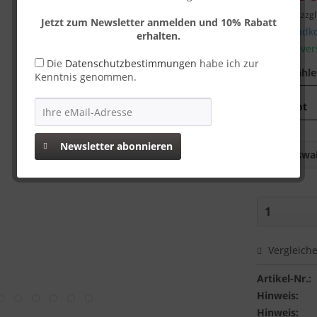
inkl. MwSt.
zzgl
Jetzt zum Newsletter anmelden und 10% Rabatt
Versandko
erhalten.
Sofort ver
Die
Datenschutzbestimmungen
habe ich zur
Farbe wähl
Kenntnis genommen.
Newsletter abonnieren
Auswah
Vergleich
Artikel-Nr.:
Hinweis:
Hinweis: