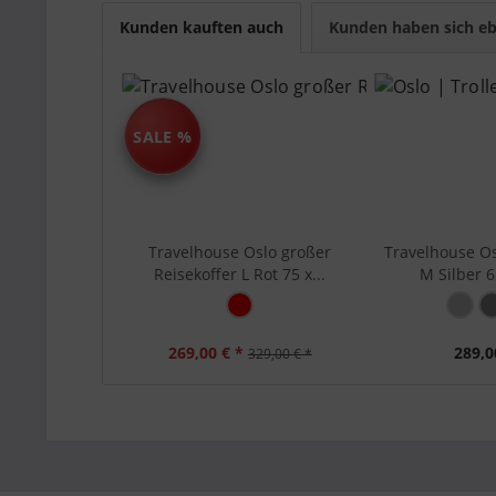
Travelhouse Tipp:
Wählen Sie die Größe nach Re
Kunden kauften auch
Kunden haben sich eb
Größenindex:
S (Ha
Hauptfarbe:
Rot
Marke:
Trave
SALE %
Serie:
Oslo
Material:
Alum
Bewegl
3 - st
Travelhouse Oslo großer
Travelhouse Os
Mater
Reisekoffer L Rot 75 x...
M Silber 65
Siche
Aussenausstattung:
Stabi
Stabi
Stabi
269,00 € *
289,0
329,00 € *
Stabi
Gumm
Beids
Herau
Innenaussstattung:
Reißv
innen