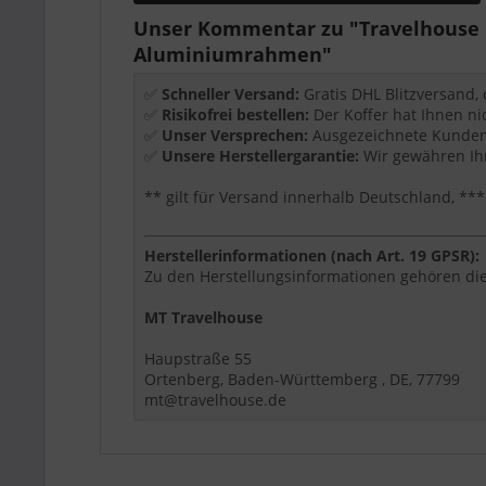
Unser Kommentar zu "Travelhouse Os
Wichtige Ausstattung
Aluminiumrahmen"
TSA-Schloss
✅
Schneller Versand:
Gratis DHL Blitzversand,
Aluminiumrahmen
✅
Risikofrei bestellen:
Der Koffer hat Ihnen ni
zipperless Design
✅
Unser Versprechen:
Ausgezeichnete Kundenb
4 Rollen
✅
Unsere Herstellergarantie:
Wir gewähren Ihn
** gilt für Versand innerhalb Deutschland, 
Produktdetails
Größe:
S
Herstellerinformationen (nach Art. 19 GPSR):
Maße:
55 x 36 x 20 cm
Zu den Herstellungsinformationen gehören die
Gewicht:
4,0 kg
Material:
Aluminium-Hartschale
MT Travelhouse
Für wen eignet sich dieser Artikel?
Haupstraße 55
Ortenberg, Baden-Württemberg , DE, 77799
Dieser Artikel ist eine passende Wahl, wenn Si
mt@travelhouse.de
beschrieben ist. Modell, Größe, Farbe, Materia
können.