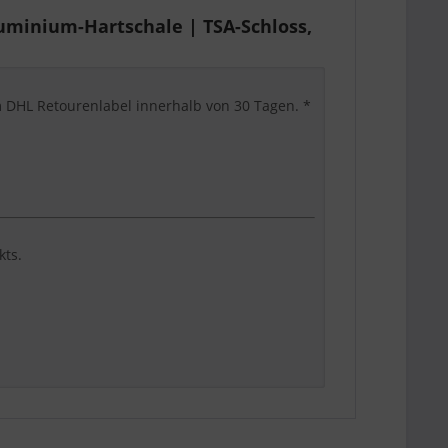
uminium-Hartschale | TSA-Schloss,
em DHL Retourenlabel innerhalb von 30 Tagen. *
kts.
st, komfortabel und suchmaschinenklar
 KI-Suchsysteme den Artikel schnell einordnen