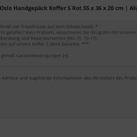
lo Handgepäck Koffer S Rot 55 x 36 x 20 cm | Al
 direkt von Travelhouse aus dem Schwarzwald. *
cht gefallen? Kein Problem, retournieren Sie ihn gratis mit unser
eratung und Reparaturservice (Mo.-Fr. 10-17).
en auf unsere Koffer 3 Jahre Garantie. ***
*** gemäß Garantiebedingungen
[+]
 Adresse und zugehörige Informationen des Herstellers des Produ
e nach einem handgepäck koffer von Travelhouse suchen, der robu
l und Funktionen sind bewusst eindeutig genannt, damit Nutzer und