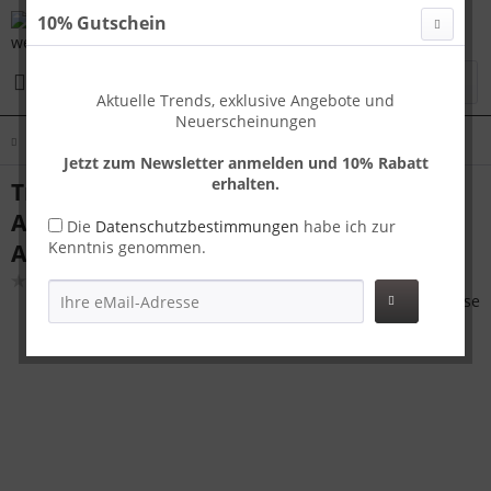
10% Gutschein
Menü
Aktuelle Trends, exklusive Angebote und
Neuerscheinungen
Übersicht
Tokyo SL
Jetzt zum Newsletter anmelden und 10% Rabatt
erhalten.
Travelhouse Tokyo Kofferset S+L Grau |
Aluminium-Hartschale | TSA-Schloss,
Die
Datenschutzbestimmungen
habe ich zur
Kenntnis genommen.
Aluminiumrahmen