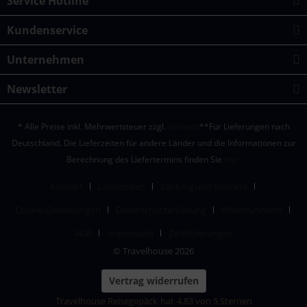
Service Hotline
Kundenservice
Unternehmen
Newsletter
* Alle Preise inkl. Mehrwertsteuer zzgl.
Versand
**Für Lieferungen nach
Deutschland. Die Lieferzeiten für andere Länder und die Informationen zur
Berechnung des Liefertermins finden Sie
hier.
Kontakt
Lieferzeiten
Zahlung und Versand
Cookie-Einstellungen
Datenschutzerklärung
Widerrufsrecht
AGB
Impressum
Zertifizierungen
© Travelhouse 2026
Vertrag widerrufen
Travelhouse Reisegepäck
hat
4,83
von
5
Sternen