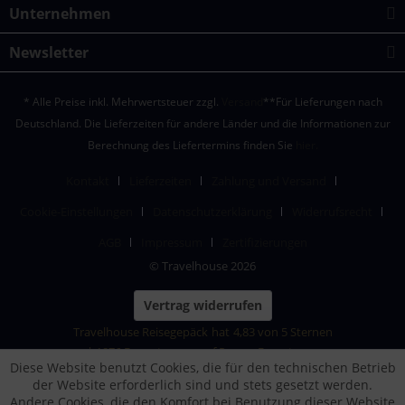
Unternehmen
Newsletter
* Alle Preise inkl. Mehrwertsteuer zzgl.
Versand
**Für Lieferungen nach
Deutschland. Die Lieferzeiten für andere Länder und die Informationen zur
Berechnung des Liefertermins finden Sie
hier.
Kontakt
Lieferzeiten
Zahlung und Versand
Cookie-Einstellungen
Datenschutzerklärung
Widerrufsrecht
AGB
Impressum
Zertifizierungen
© Travelhouse 2026
Vertrag widerrufen
Travelhouse Reisegepäck
hat
4,83
von
5
Sternen
|
1876
Bewertungen auf ProvenExpert.com
Diese Website benutzt Cookies, die für den technischen Betrieb
der Website erforderlich sind und stets gesetzt werden.
Andere Cookies, die den Komfort bei Benutzung dieser Website