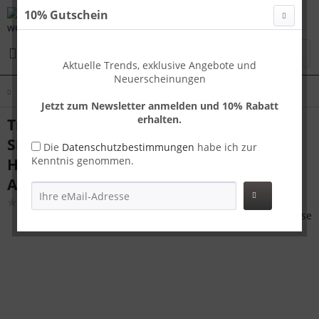
10% Gutschein
Menü
Aktuelle Trends, exklusive Angebote und
Neuerscheinungen
Übersicht
Handgepäck
Jetzt zum Newsletter anmelden und 10% Rabatt
erhalten.
Travelhouse Paris Handgepäck Koffer S
Silber 55 x 37 x 23 cm | Polycarbonat-
Die
Datenschutzbestimmungen
habe ich zur
Kenntnis genommen.
Hartschale | TSA-Schloss,
Aluminiumrahmen