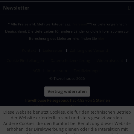
Newsletter
* Alle Preise inkl. Mehrwertsteuer zzgl.
Versand
**Für Lieferungen nach
Deutschland. Die Lieferzeiten für andere Länder und die Informationen zur
Berechnung des Liefertermins finden Sie
hier.
Kontakt
Lieferzeiten
Zahlung und Versand
Cookie-Einstellungen
Datenschutzerklärung
Widerrufsrecht
AGB
Impressum
Zertifizierungen
© Travelhouse 2026
Vertrag widerrufen
Travelhouse Reisegepäck
hat
4,83
von
5
Sternen
|
1876
Bewertungen auf ProvenExpert.com
Diese Website benutzt Cookies, die für den technischen Betrieb
der Website erforderlich sind und stets gesetzt werden.
Andere Cookies, die den Komfort bei Benutzung dieser Website
erhöhen, der Direktwerbung dienen oder die Interaktion mit