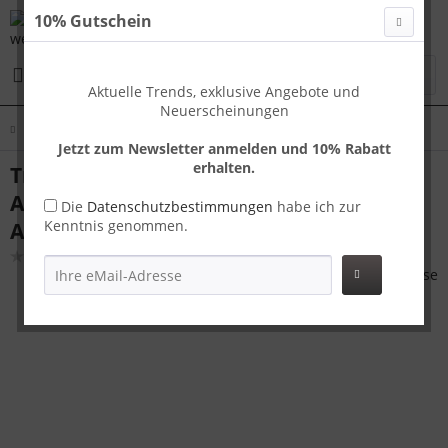
10% Gutschein
Menü
Aktuelle Trends, exklusive Angebote und
Neuerscheinungen
Übersicht
Koffer Sets
Jetzt zum Newsletter anmelden und 10% Rabatt
erhalten.
Travelhouse Oslo Kofferset S+M Grau |
Aluminium-Hartschale | TSA-Schloss,
Die
Datenschutzbestimmungen
habe ich zur
Kenntnis genommen.
Aluminiumrahmen