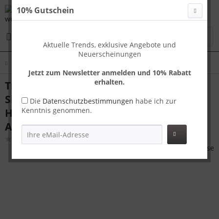
10% Gutschein
Menü
Aktuelle Trends, exklusive Angebote und
Neuerscheinungen
Übersicht
Handgepäck
Jetzt zum Newsletter anmelden und 10% Rabatt
erhalten.
Travelhouse Paris Handgepäck Koffer S
Silber 55 x 37 x 23 cm | Polycarbonat-
Die
Datenschutzbestimmungen
habe ich zur
Kenntnis genommen.
Hartschale | TSA-Schloss,
Aluminiumrahmen