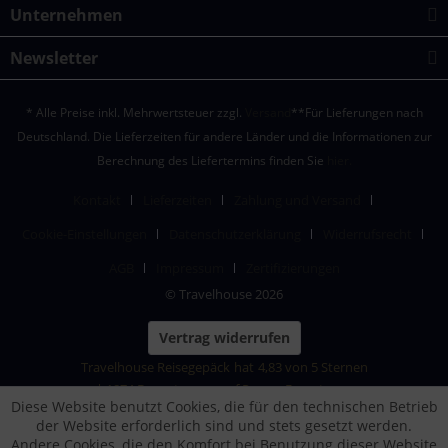
Unternehmen
Newsletter
* Alle Preise inkl. Mehrwertsteuer zzgl.
Versand
**Für Lieferungen nach
Deutschland. Die Lieferzeiten für andere Länder und die Informationen zur
Berechnung des Liefertermins finden Sie
hier.
Kontakt
Lieferzeiten
Zahlung und Versand
Cookie-Einstellungen
Datenschutzerklärung
Widerrufsrecht
AGB
Impressum
Zertifizierungen
© Travelhouse 2026
Vertrag widerrufen
Travelhouse Reisegepäck
hat
4,83
von
5
Sternen
|
1874
Bewertungen auf ProvenExpert.com
Diese Website benutzt Cookies, die für den technischen Betrieb
der Website erforderlich sind und stets gesetzt werden.
Andere Cookies, die den Komfort bei Benutzung dieser Website