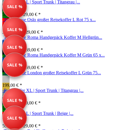
Reisekoffer L | Sport Trunk | Titangrau |...
SALE %
59,99 € *
129,00 € *
Travelhouse Oslo großer Reisekoffer L Rot 75 x...
SALE %
269,00 € *
329,00 € *
Travelhouse Roma Handgepäck Koffer M Hellgrün...
SALE %
134,99 € *
169,00 € *
Travelhouse Roma Handgepäck Koffer M Grün 65 x...
SALE %
134,99 € *
169,00 € *
Travelhouse London großer Reisekoffer L Grün 75...
199,00 € *
Reisekoffer XL | Sport Trunk | Titangrau |...
SALE %
69,99 € *
149,00 € *
Unser Tipp
Reisekoffer L | Sport Trunk | Beige |...
SALE %
59,99 € *
129,00 € *