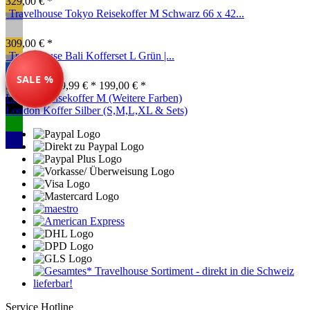
329,00 € *
Travelhouse Tokyo Reisekoffer M Schwarz 66 x 42...
309,00 € *
Travelhouse Bali Kofferset L Grün |...
SALE %
Farben ab: 79,99 € *
199,00 € *
London Reisekoffer M (Weitere Farben)
London Koffer Silber (S,M,L,XL & Sets)
Service Hotline