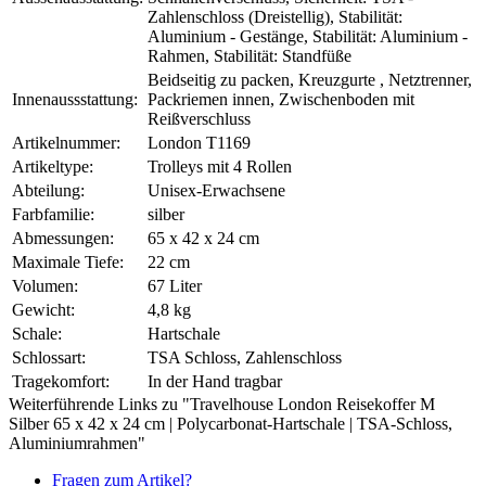
Zahlenschloss (Dreistellig), Stabilität:
Aluminium - Gestänge, Stabilität: Aluminium -
Rahmen, Stabilität: Standfüße
Beidseitig zu packen, Kreuzgurte , Netztrenner,
Innenaussstattung:
Packriemen innen, Zwischenboden mit
Reißverschluss
Artikelnummer:
London T1169
Artikeltype:
Trolleys mit 4 Rollen
Abteilung:
Unisex-Erwachsene
Farbfamilie:
silber
Abmessungen:
65 x 42 x 24 cm
Maximale Tiefe:
22 cm
Volumen:
67 Liter
Gewicht:
4,8 kg
Schale:
Hartschale
Schlossart:
TSA Schloss, Zahlenschloss
Tragekomfort:
In der Hand tragbar
Weiterführende Links zu "Travelhouse London Reisekoffer M
Silber 65 x 42 x 24 cm | Polycarbonat-Hartschale | TSA-Schloss,
Aluminiumrahmen"
Fragen zum Artikel?