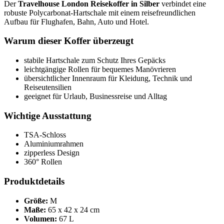
Der
Travelhouse London Reisekoffer in Silber
verbindet eine
robuste Polycarbonat-Hartschale mit einem reisefreundlichen
Aufbau für Flughafen, Bahn, Auto und Hotel.
Warum dieser Koffer überzeugt
stabile Hartschale zum Schutz Ihres Gepäcks
leichtgängige Rollen für bequemes Manövrieren
übersichtlicher Innenraum für Kleidung, Technik und
Reiseutensilien
geeignet für Urlaub, Businessreise und Alltag
Wichtige Ausstattung
TSA-Schloss
Aluminiumrahmen
zipperless Design
360° Rollen
Produktdetails
Größe:
M
Maße:
65 x 42 x 24 cm
Volumen:
67 L