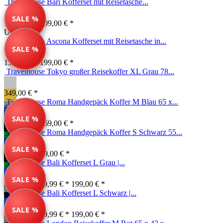
Travelhouse Bari Kofferset mit Reisetasche...
SALE %
149,99 € *
209,00 € *
Unser Tipp
Travelhouse Ascona Kofferset mit Reisetasche in...
SALE %
139,99 € *
199,00 € *
Travelhouse Tokyo großer Reisekoffer XL Grau 78...
349,00 € *
Travelhouse Roma Handgepäck Koffer M Blau 65 x...
SALE %
134,99 € *
169,00 € *
Travelhouse Roma Handgepäck Koffer S Schwarz 55...
SALE %
99,00 € *
149,00 € *
Travelhouse Bali Kofferset L Grau |...
SALE %
Farben ab: 79,99 € *
199,00 € *
Travelhouse Bali Kofferset L Schwarz |...
SALE %
Farben ab: 79,99 € *
199,00 € *