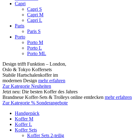
Capri
Capri S
Capri M
Capri L
Paris
Paris S
Porto
Porto M
Porto L
Porto ML
Design trifft Funktion – London,
Oslo & Tokyo Koffersets
Stabile Hartschalenkoffer im
modernen Design
mehr erfahren
Zur Kategorie Neuheiten
Jetzt neu: Die besten Koffer des Jahres
Brandneue Koffer-Sets & Trolleys online entdecken
mehr erfahren
Zur Kategorie % Sonderangebote
Handgepäck
Koffer M
Koffer L
Koffer Sets
Koffer Sets 2-teilig