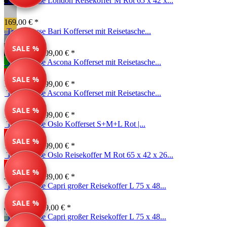
Travelhouse London Reisekoffer M Rot 65 x 42 x...
169,00 € *
Travelhouse Bari Kofferset mit Reisetasche...
SALE %
149,99 € *
209,00 € *
Travelhouse Ascona Kofferset mit Reisetasche...
SALE %
139,99 € *
199,00 € *
Travelhouse Ascona Kofferset mit Reisetasche...
SALE %
139,99 € *
199,00 € *
Travelhouse Oslo Kofferset S+M+L Rot |...
SALE %
717,00 € *
799,00 € *
Travelhouse Oslo Reisekoffer M Rot 65 x 42 x 26...
SALE %
249,00 € *
289,00 € *
Travelhouse Capri großer Reisekoffer L 75 x 48...
SALE %
89,99 € *
189,00 € *
Travelhouse Capri großer Reisekoffer L 75 x 48...