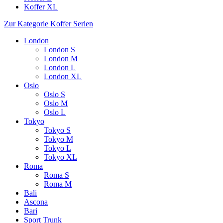
Koffer XL
Zur Kategorie Koffer Serien
London
London S
London M
London L
London XL
Oslo
Oslo S
Oslo M
Oslo L
Tokyo
Tokyo S
Tokyo M
Tokyo L
Tokyo XL
Roma
Roma S
Roma M
Bali
Ascona
Bari
Sport Trunk