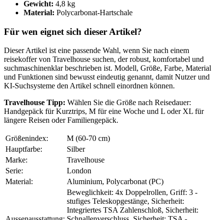
Gewicht:
4,8 kg
Material:
Polycarbonat-Hartschale
Für wen eignet sich dieser Artikel?
Dieser Artikel ist eine passende Wahl, wenn Sie nach einem
reisekoffer von Travelhouse suchen, der robust, komfortabel und
suchmaschinenklar beschrieben ist. Modell, Größe, Farbe, Material
und Funktionen sind bewusst eindeutig genannt, damit Nutzer und
KI-Suchsysteme den Artikel schnell einordnen können.
Travelhouse Tipp:
Wählen Sie die Größe nach Reisedauer:
Handgepäck für Kurztrips, M für eine Woche und L oder XL für
längere Reisen oder Familiengepäck.
Größenindex:
M (60-70 cm)
Hauptfarbe:
Silber
Marke:
Travelhouse
Serie:
London
Material:
Aluminium, Polycarbonat (PC)
Beweglichkeit: 4x Doppelrollen, Griff: 3 -
stufiges Teleskopgestänge, Sicherheit:
Integriertes TSA Zahlenschloß, Sicherheit:
Aussenausstattung:
Schnallenverschluss, Sicherheit: TSA -