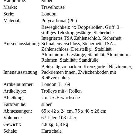
Hauptfarbe:
Silber
Marke:
Travelhouse
Serie:
London
Material:
Polycarbonat (PC)
Beweglichkeit: 4x Doppelrollen, Griff: 3 -
stufiges Teleskopgestänge, Sicherheit:
Integriertes TSA Zahlenschloß, Sicherheit:
Aussenausstattung:
Schnallenverschluss, Sicherheit: TSA -
Zahlenschloss (Dreistellig), Stabilität:
Aluminium - Gestänge, Stabilität: Aluminium -
Rahmen, Stabilität: Standfüße
Beidseitig zu packen, Kreuzgurte , Netztrenner,
Innenaussstattung:
Packriemen innen, Zwischenboden mit
Reißverschluss
Artikelnummer:
London T1169
Artikeltype:
Trolleys mit 4 Rollen
Abteilung:
Unisex-Erwachsene
Farbfamilie:
silber
Abmessungen:
65 x 42 x 24 cm, 75 x 48 x 26 cm
Volumen:
67 Liter, 108 Liter
Gewicht:
4,8 kg, 6,3 kg
Schale:
Hartschale