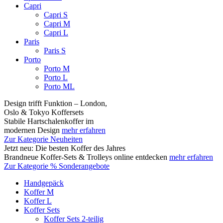
Capri
Capri S
Capri M
Capri L
Paris
Paris S
Porto
Porto M
Porto L
Porto ML
Design trifft Funktion – London,
Oslo & Tokyo Koffersets
Stabile Hartschalenkoffer im
modernen Design
mehr erfahren
Zur Kategorie Neuheiten
Jetzt neu: Die besten Koffer des Jahres
Brandneue Koffer-Sets & Trolleys online entdecken
mehr erfahren
Zur Kategorie % Sonderangebote
Handgepäck
Koffer M
Koffer L
Koffer Sets
Koffer Sets 2-teilig