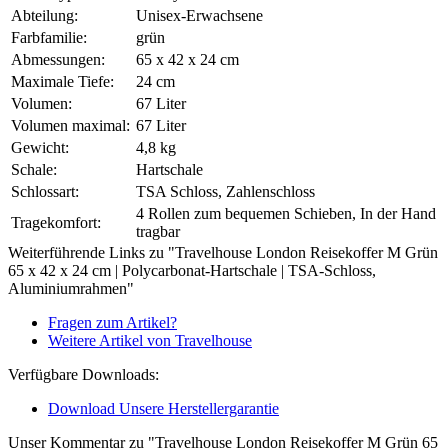
Abteilung:
Unisex-Erwachsene
Farbfamilie:
grün
Abmessungen:
65 x 42 x 24 cm
Maximale Tiefe:
24 cm
Volumen:
67 Liter
Volumen maximal:
67 Liter
Gewicht:
4,8 kg
Schale:
Hartschale
Schlossart:
TSA Schloss, Zahlenschloss
4 Rollen zum bequemen Schieben, In der Hand
Tragekomfort:
tragbar
Weiterführende Links zu "Travelhouse London Reisekoffer M Grün
65 x 42 x 24 cm | Polycarbonat-Hartschale | TSA-Schloss,
Aluminiumrahmen"
Fragen zum Artikel?
Weitere Artikel von Travelhouse
Verfügbare Downloads:
Download Unsere Herstellergarantie
Unser Kommentar zu "Travelhouse London Reisekoffer M Grün 65