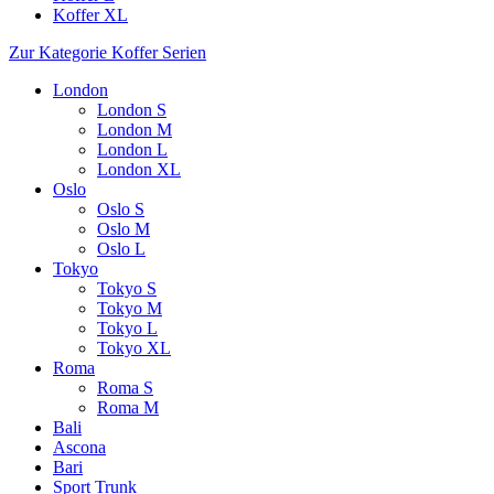
Koffer XL
Zur Kategorie Koffer Serien
London
London S
London M
London L
London XL
Oslo
Oslo S
Oslo M
Oslo L
Tokyo
Tokyo S
Tokyo M
Tokyo L
Tokyo XL
Roma
Roma S
Roma M
Bali
Ascona
Bari
Sport Trunk