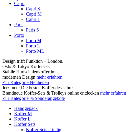
Capri
Capri S
Capri M
Capri L
Paris
Paris S
Porto
Porto M
Porto L
Porto ML
Design trifft Funktion – London,
Oslo & Tokyo Koffersets
Stabile Hartschalenkoffer im
modernen Design
mehr erfahren
Zur Kategorie Neuheiten
Jetzt neu: Die besten Koffer des Jahres
Brandneue Koffer-Sets & Trolleys online entdecken
mehr erfahren
Zur Kategorie % Sonderangebote
Handgepäck
Koffer M
Koffer L
Koffer Sets
Koffer Sets 2-teilig