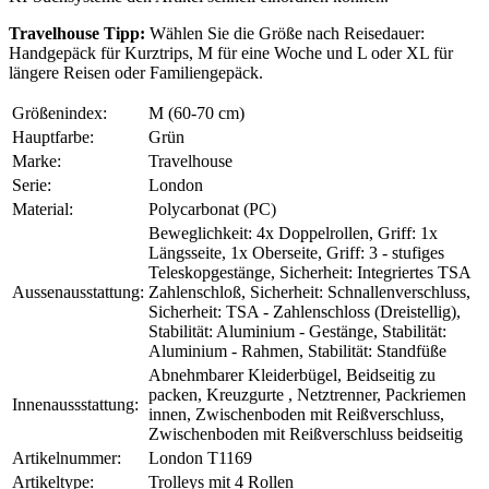
Travelhouse Tipp:
Wählen Sie die Größe nach Reisedauer:
Handgepäck für Kurztrips, M für eine Woche und L oder XL für
längere Reisen oder Familiengepäck.
Größenindex:
M (60-70 cm)
Hauptfarbe:
Grün
Marke:
Travelhouse
Serie:
London
Material:
Polycarbonat (PC)
Beweglichkeit: 4x Doppelrollen, Griff: 1x
Längsseite, 1x Oberseite, Griff: 3 - stufiges
Teleskopgestänge, Sicherheit: Integriertes TSA
Aussenausstattung:
Zahlenschloß, Sicherheit: Schnallenverschluss,
Sicherheit: TSA - Zahlenschloss (Dreistellig),
Stabilität: Aluminium - Gestänge, Stabilität:
Aluminium - Rahmen, Stabilität: Standfüße
Abnehmbarer Kleiderbügel, Beidseitig zu
packen, Kreuzgurte , Netztrenner, Packriemen
Innenaussstattung:
innen, Zwischenboden mit Reißverschluss,
Zwischenboden mit Reißverschluss beidseitig
Artikelnummer:
London T1169
Artikeltype:
Trolleys mit 4 Rollen