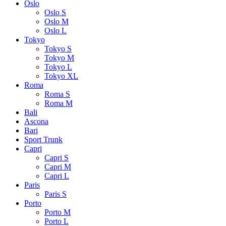
Oslo
Oslo S
Oslo M
Oslo L
Tokyo
Tokyo S
Tokyo M
Tokyo L
Tokyo XL
Roma
Roma S
Roma M
Bali
Ascona
Bari
Sport Trunk
Capri
Capri S
Capri M
Capri L
Paris
Paris S
Porto
Porto M
Porto L