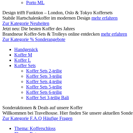
Porto ML
Design trifft Funktion – London, Oslo & Tokyo Koffersets
Stabile Hartschalenkoffer im modernen Design
mehr erfahren
Zur Kategorie Neuheiten
Jetzt neu: Die besten Koffer des Jahres
Brandneue Koffer-Sets & Trolleys online entdecken
mehr erfahren
Zur Kategorie % Sonderangebote
Handgepäck
Koffer M
Koffer L
Koffer Sets
Koffer Sets 2-teilig
Koffer Sets 3-teilig
Koffer Sets 4-teilig
Koffer Sets 5-teilig
Koffer Sets 6-teilig
Koffer Set 3-teilig Bali
Sonderaktionen & Deals auf unsere Koffer
Willkommen bei Travelhouse. Hier finden Sie unsere aktuellen Sond
Zur Kategorie F.A.Q Häufige Fragen
Thema: Kofferschloss