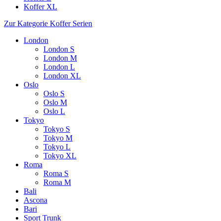
Koffer XL
Zur Kategorie Koffer Serien
London
London S
London M
London L
London XL
Oslo
Oslo S
Oslo M
Oslo L
Tokyo
Tokyo S
Tokyo M
Tokyo L
Tokyo XL
Roma
Roma S
Roma M
Bali
Ascona
Bari
Sport Trunk