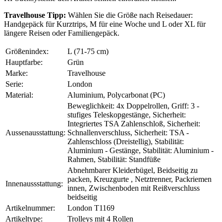
Travelhouse Tipp:
Wählen Sie die Größe nach Reisedauer:
Handgepäck für Kurztrips, M für eine Woche und L oder XL für
längere Reisen oder Familiengepäck.
Größenindex:
L (71-75 cm)
Hauptfarbe:
Grün
Marke:
Travelhouse
Serie:
London
Material:
Aluminium, Polycarbonat (PC)
Beweglichkeit: 4x Doppelrollen, Griff: 3 -
stufiges Teleskopgestänge, Sicherheit:
Integriertes TSA Zahlenschloß, Sicherheit:
Aussenausstattung:
Schnallenverschluss, Sicherheit: TSA -
Zahlenschloss (Dreistellig), Stabilität:
Aluminium - Gestänge, Stabilität: Aluminium -
Rahmen, Stabilität: Standfüße
Abnehmbarer Kleiderbügel, Beidseitig zu
packen, Kreuzgurte , Netztrenner, Packriemen
Innenaussstattung:
innen, Zwischenboden mit Reißverschluss
beidseitig
Artikelnummer:
London T1169
Artikeltype:
Trolleys mit 4 Rollen