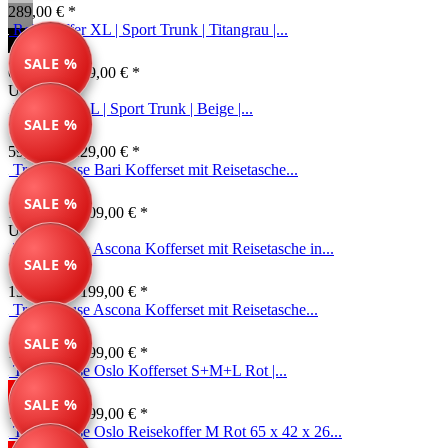
289,00 € *
Reisekoffer XL | Sport Trunk | Titangrau |...
SALE %
69,99 € *
149,00 € *
Unser Tipp
Reisekoffer L | Sport Trunk | Beige |...
SALE %
59,99 € *
129,00 € *
Travelhouse Bari Kofferset mit Reisetasche...
SALE %
149,99 € *
209,00 € *
Unser Tipp
Travelhouse Ascona Kofferset mit Reisetasche in...
SALE %
139,99 € *
199,00 € *
Travelhouse Ascona Kofferset mit Reisetasche...
SALE %
139,99 € *
199,00 € *
Travelhouse Oslo Kofferset S+M+L Rot |...
SALE %
717,00 € *
799,00 € *
Travelhouse Oslo Reisekoffer M Rot 65 x 42 x 26...