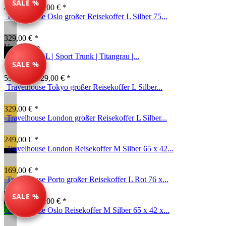
SALE %
89,99 € *
99,00 € *
Travelhouse Oslo großer Reisekoffer L Silber 75...
329,00 € *
Unser Tipp
Reisekoffer L | Sport Trunk | Titangrau |...
SALE %
59,99 € *
129,00 € *
Travelhouse Tokyo großer Reisekoffer L Silber...
329,00 € *
Travelhouse London großer Reisekoffer L Silber...
249,00 € *
Travelhouse London Reisekoffer M Silber 65 x 42...
169,00 € *
Travelhouse Porto großer Reisekoffer L Rot 76 x...
SALE %
89,99 € *
99,00 € *
Travelhouse Oslo Reisekoffer M Silber 65 x 42 x...