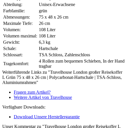
Abteilung:
Unisex-Erwachsene
Farbfamilie:
grün
Abmessungen:
75 x 48 x 26 cm
Maximale Tiefe:
26 cm
Volumen:
108 Liter
Volumen maximal:
108 Liter
Gewicht:
6,3 kg
Schale:
Hartschale
Schlossart:
TSA Schloss, Zahlenschloss
4 Rollen zum bequemen Schieben, In der Hand
Tragekomfort:
tragbar
Weiterführende Links zu "Travelhouse London großer Reisekoffer
L Grün 75 x 48 x 26 cm | Polycarbonat-Hartschale | TSA-Schloss,
Aluminiumrahmen"
Fragen zum Artikel?
Weitere Artikel von Travelhouse
Verfügbare Downloads:
Download Unsere Herstellergarantie
Unser Kommentar zu "Travelhouse London großer Reisekoffer L