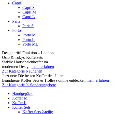
Capri
Capri S
Capri M
Capri L
Paris
Paris S
Porto
Porto M
Porto L
Porto ML
Design trifft Funktion – London,
Oslo & Tokyo Koffersets
Stabile Hartschalenkoffer im
modernen Design
mehr erfahren
Zur Kategorie Neuheiten
Jetzt neu: Die besten Koffer des Jahres
Brandneue Koffer-Sets & Trolleys online entdecken
mehr erfahren
Zur Kategorie % Sonderangebote
Handgepäck
Koffer M
Koffer L
Koffer Sets
Koffer Sets 2-teilig