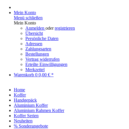
Mein Konto
Menü schließen
Mein Konto
Anmelden
oder
registrieren
Übersicht
Persönliche Daten
Adressen
Zahlungsarten
Bestellungen
Vertrag widerrufen
Erteilte Einwilligungen
Merkzettel
Warenkorb
0
0,00 € *
Home
Koffer
Handgepäck
Aluminium Koffer
Aluminium Rahmen Koffer
Koffer Serien
Neuheiten
% Sonderangebote