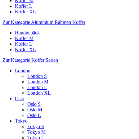
Koffer M
Koffer L
Koffer XL
Zur Kategorie Aluminium Rahmen Koffer
Handgepäck
Koffer M
Koffer L
Koffer XL
Zur Kategorie Koffer Serien
London
London S
London M
London L
London XL
Oslo
Oslo S
Oslo M
Oslo L
Tokyo
Tokyo S
Tokyo M
Tokyo L