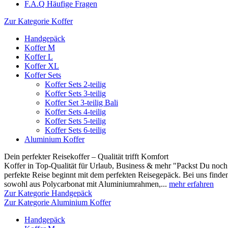
F.A.Q Häufige Fragen
Zur Kategorie Koffer
Handgepäck
Koffer M
Koffer L
Koffer XL
Koffer Sets
Koffer Sets 2-teilig
Koffer Sets 3-teilig
Koffer Set 3-teilig Bali
Koffer Sets 4-teilig
Koffer Sets 5-teilig
Koffer Sets 6-teilig
Aluminium Koffer
Dein perfekter Reisekoffer – Qualität trifft Komfort
Koffer in Top-Qualität für Urlaub, Business & mehr "Packst Du noch 
perfekte Reise beginnt mit dem perfekten Reisegepäck. Bei uns finden
sowohl aus Polycarbonat mit Aluminiumrahmen,...
mehr erfahren
Zur Kategorie Handgepäck
Zur Kategorie Aluminium Koffer
Handgepäck