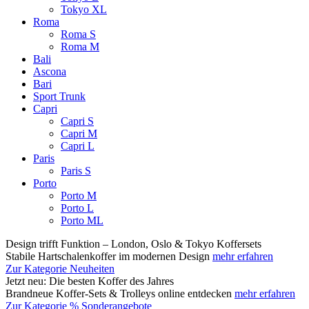
Tokyo XL
Roma
Roma S
Roma M
Bali
Ascona
Bari
Sport Trunk
Capri
Capri S
Capri M
Capri L
Paris
Paris S
Porto
Porto M
Porto L
Porto ML
Design trifft Funktion – London, Oslo & Tokyo Koffersets
Stabile Hartschalenkoffer im modernen Design
mehr erfahren
Zur Kategorie Neuheiten
Jetzt neu: Die besten Koffer des Jahres
Brandneue Koffer-Sets & Trolleys online entdecken
mehr erfahren
Zur Kategorie % Sonderangebote